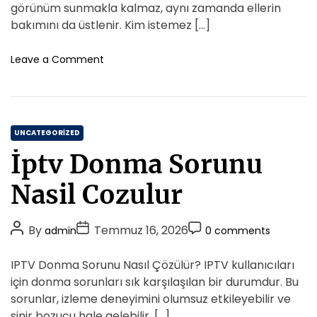
A
D
v
C
görünüm sunmakla kalmaz, aynı zamanda ellerin
E
u
a
o
bakımını da üstlenir. Kim istemez […]
v
t
t
m
l
h
e
m
o
Leave a Comment
e
o
n
e
r
K
r
n
a
t
d
C
i
UNCATEGORIZED
k
a
İptv Donma Sorunu
o
t
y
e
Nasil Cozulur
P
g
r
o
o
P
P
P
By
Temmuz 16, 2026
admin
0 comments
r
t
o
o
o
i
e
s
s
s
IPTV Donma Sorunu Nasıl Çözülür? IPTV kullanıcıları
z
e
t
t
t
T
için donma sorunları sık karşılaşılan bir durumdur. Bu
s
A
D
i
C
sorunlar, izleme deneyimini olumsuz etkileyebilir ve
r
u
a
o
sinir bozucu hale gelebilir. […]