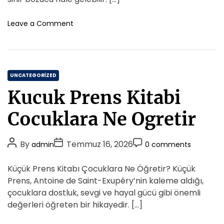
n
t
t
m
a
h
e
m
o
Leave a Comment
k
o
n
e
İ
İ
r
n
l
p
t
e
t
K
C
v
UNCATEGORIZED
u
D
a
s
Kucuk Prens Kitabi
o
t
u
n
e
r
Cocuklara Ne Ogretir
m
s
g
a
u
o
S
P
P
z
P
By
Temmuz 16, 2026
admin
0 comments
r
o
E
o
o
o
i
r
l
s
s
s
Küçük Prens Kitabı Çocuklara Ne Öğretir? Küçük
u
e
l
t
t
t
n
Prens, Antoine de Saint-Exupéry’nin kaleme aldığı,
s
e
A
D
u
C
çocuklara dostluk, sevgi ve hayal gücü gibi önemli
r
N
u
a
o
değerleri öğreten bir hikayedir. […]
a
t
t
m
s