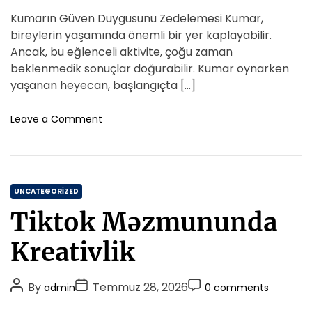
a
s
s
s
s
Kumarın Güven Duygusunu Zedelemesi Kumar,
r
t
t
t
e
bireylerin yaşamında önemli bir yer kaplayabilir.
t
A
D
C
Ancak, bu eğlenceli aktivite, çoğu zaman
İ
u
a
o
beklenmedik sonuçlar doğurabilir. Kumar oynarken
l
t
t
m
yaşanan heyecan, başlangıçta […]
i
h
e
m
s
o
e
o
Leave a Comment
k
r
n
n
i
K
t
s
u
i
m
C
a
UNCATEGORIZED
r
a
Tiktok Məzmununda
i
t
n
e
Kreativlik
G
g
u
o
v
P
P
P
By
Temmuz 28, 2026
admin
0 comments
r
e
o
o
o
i
n