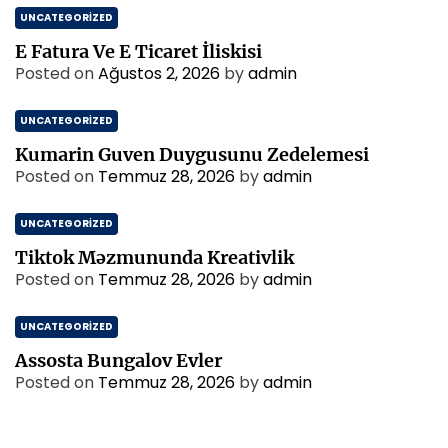
n
UNCATEGORIZED
M
a
E Fatura Ve E Ticaret İliskisi
l
Posted on
Ağustos 2, 2026
by
admin
i
M
UNCATEGORIZED
u
h
Kumarin Guven Duygusunu Zedelemesi
u
Posted on
Temmuz 28, 2026
by
admin
r
UNCATEGORIZED
Tiktok Məzmununda Kreativlik
Posted on
Temmuz 28, 2026
by
admin
UNCATEGORIZED
Assosta Bungalov Evler
Posted on
Temmuz 28, 2026
by
admin