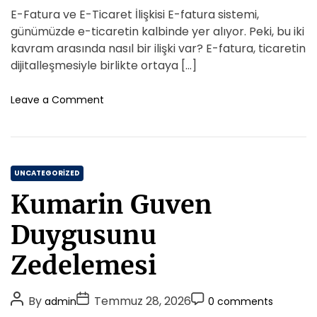
i
o
l
s
s
s
E-Fatura ve E-Ticaret İlişkisi E-fatura sistemi,
P
e
a
t
t
t
a
günümüzde e-ticaretin kalbinde yer alıyor. Peki, bu iki
s
r
A
D
k
C
kavram arasında nasıl bir ilişki var? E-fatura, ticaretin
i
e
u
a
o
dijitalleşmesiyle birlikte ortaya […]
t
t
t
m
l
h
e
m
o
Leave a Comment
e
o
n
e
m
E
r
n
e
F
t
K
a
u
C
t
UNCATEGORIZED
r
u
a
a
Kumarin Guven
r
t
l
a
e
l
Duygusunu
V
a
g
e
r
o
Zedelemesi
E
i
r
T
i
i
P
P
P
By
Temmuz 28, 2026
admin
0 comments
c
e
o
o
o