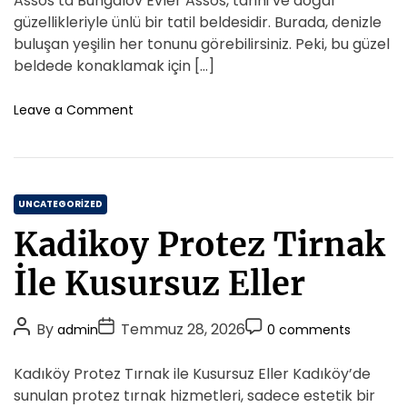
Assos’ta Bungalov Evler Assos, tarihi ve doğal
u
e
t
t
t
n
güzellikleriyle ünlü bir tatil beldesidir. Burada, denizle
s
A
D
d
C
buluşan yeşilin her tonunu görebilirsiniz. Peki, bu güzel
a
u
a
o
beldede konaklamak için […]
K
t
t
m
r
h
e
m
o
Leave a Comment
e
o
n
e
a
A
r
n
t
s
t
i
s
v
C
o
UNCATEGORIZED
l
s
a
i
Kadikoy Protez Tirnak
t
t
k
a
e
İle Kusursuz Eller
B
g
u
o
n
P
P
P
By
Temmuz 28, 2026
admin
0 comments
r
g
o
o
o
i
a
s
s
s
Kadıköy Protez Tırnak ile Kusursuz Eller Kadıköy’de
l
e
t
t
t
o
sunulan protez tırnak hizmetleri, sadece estetik bir
s