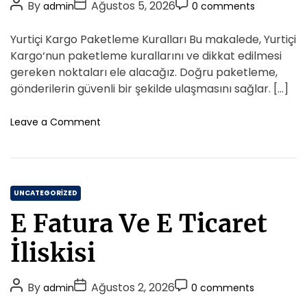
P
P
P
By
Ağustos 5, 2026
admin
0 comments
r
r
o
o
o
i
b
s
s
s
Yurtiçi Kargo Paketleme Kuralları Bu makalede, Yurtiçi
a
e
t
t
t
s
Kargo‘nun paketleme kurallarını ve dikkat edilmesi
s
A
D
i
C
gereken noktaları ele alacağız. Doğru paketleme,
n
u
a
o
gönderilerin güvenli bir şekilde ulaşmasını sağlar. […]
i
t
t
m
n
h
e
m
o
Leave a Comment
F
o
n
e
a
Y
r
n
r
u
t
k
r
l
C
t
UNCATEGORIZED
i
i
a
Y
E Fatura Ve E Ticaret
c
t
a
i
e
p
İliskisi
K
i
g
a
l
o
r
P
P
i
P
By
Ağustos 2, 2026
admin
0 comments
r
g
s
o
o
o