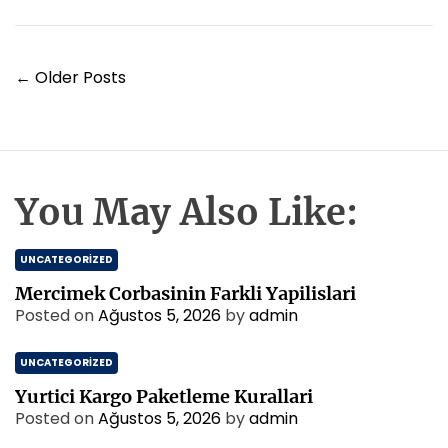
u
Y
r
n
k
e
t
l
n
a
Y
i
←
Older Posts
r
a
S
a
i
z
N
r
ı
e
k
g
O
e
g
e
You May Also Like:
t
r
z
K
e
i
u
t
UNCATEGORIZED
n
r
i
a
m
Mercimek Corbasinin Farkli Yapilislari
r
n
e
Posted on
Ağustos 5, 2026
by
admin
l
s
a
i
UNCATEGORIZED
r
İ
Yurtici Kargo Paketleme Kurallari
c
Posted on
Ağustos 5, 2026
by
admin
i