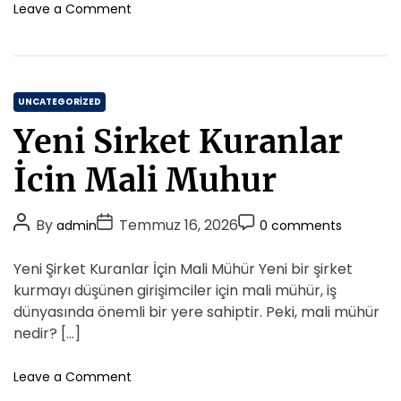
h
e
m
o
Leave a Comment
i
o
n
e
l
K
r
n
C
u
t
o
c
z
C
u
UNCATEGORIZED
u
k
a
l
Yeni Sirket Kuranlar
P
t
u
r
e
r
İcin Mali Muhur
e
g
n
o
s
P
P
P
By
Temmuz 16, 2026
admin
0 comments
r
K
o
o
o
i
i
s
s
s
Yeni Şirket Kuranlar İçin Mali Mühür Yeni bir şirket
t
e
t
t
t
a
kurmayı düşünen girişimciler için mali mühür, iş
s
A
D
b
C
dünyasında önemli bir yere sahiptir. Peki, mali mühür
i
u
a
o
nedir? […]
C
t
t
m
o
h
e
m
o
Leave a Comment
c
o
n
e