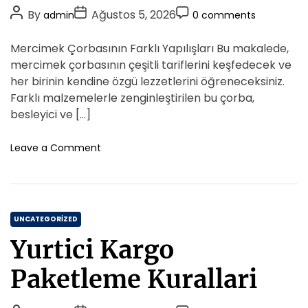
o
P
P
P
By
Ağustos 5, 2026
admin
0 comments
r
o
o
o
i
s
s
s
Mercimek Çorbasının Farklı Yapılışları Bu makalede,
e
t
t
t
mercimek çorbasının çeşitli tariflerini keşfedecek ve
s
A
D
C
her birinin kendine özgü lezzetlerini öğreneceksiniz.
u
a
o
Farklı malzemelerle zenginleştirilen bu çorba,
t
t
m
besleyici ve […]
h
e
m
o
e
o
Leave a Comment
r
n
n
M
t
e
r
C
c
UNCATEGORIZED
i
a
Yurtici Kargo
m
t
e
e
Paketleme Kurallari
k
g
C
o
o