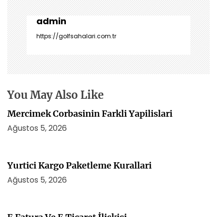
g
e
admin
z
https://golfsahalari.com.tr
i
n
m
e
s
You May Also Like
i
Mercimek Corbasinin Farkli Yapilislari
Ağustos 5, 2026
Yurtici Kargo Paketleme Kurallari
Ağustos 5, 2026