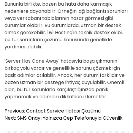
Bununla birlikte, bazen bu hata daha karmaşık
nedenlere dayanabilir. Örneğin, ağ bağlantı sorunları
veya veritabanı tablolarının hasar görmesi gibi
durumlar olabilir. Bu durumlarda, uzman bir destek
almak gerekebilir. 1&1 Hosting'in teknik destek ekibi,
bu tür sorunların çözümü konusunda genellikle
yardımcı olabilir.
'Server Has Gone Away' hatasıyla başa çıkmanın
birkaç yolu vardır ve genellikle sorunu çözmek için
basit adımlar atılabilir. Ancak, her durum farklıdır ve
bazen uzman bir desteğe ihtiyaç duyulabilir. Önemli
olan, bu tür sorunlarla karşılaştığınızda panik
yapmamak ve adımları dikkatlice izlemektir.
Y
Previous:
Contact Service Hatası Çözümü
a
Next:
SMS Onayı Yalnızca Cep Telefonuyla Güvenlik
z
ı