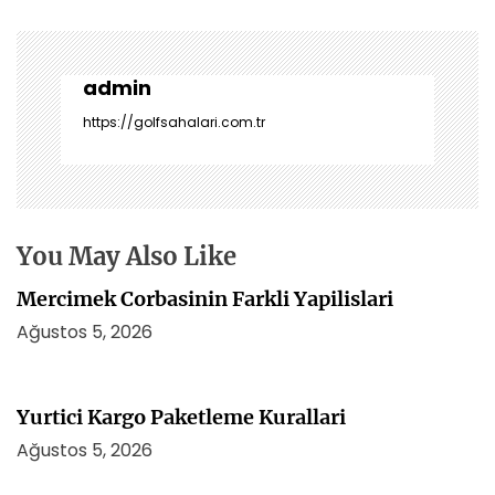
g
e
z
i
admin
n
https://golfsahalari.com.tr
m
e
s
i
You May Also Like
Mercimek Corbasinin Farkli Yapilislari
Ağustos 5, 2026
Yurtici Kargo Paketleme Kurallari
Ağustos 5, 2026