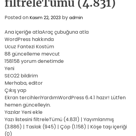
filtreleTümü (4.831)
Posted on
by
Kasım 22, 2023
admin
Ana içeriğe atlaAraç çubuğuna atla
WordPress hakkında
Ucuz Fantezi Kostüm
88 güncelleme mevcut
158158 yorum denetimde
Yeni
SEO22 bildirim
Merhaba, editor
Çıkış yap
Ekran tercihleriYardımWordPress 6.4.1 hazır! Lütfen
hemen güncelleyin.
Yazılar Yeni ekle
Yazı listesini filtreleTümü (4.831) | Yayımlanmış
(3.886) | Taslak (945) | Çöp (1.158) | Köşe taşı içeriği
(0)