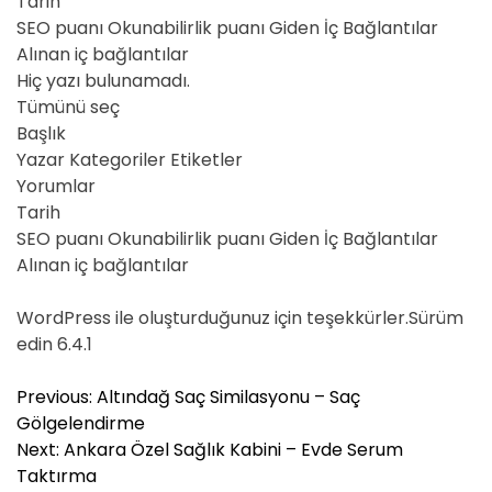
Tarih
SEO puanı Okunabilirlik puanı Giden İç Bağlantılar
Alınan iç bağlantılar
Hiç yazı bulunamadı.
Tümünü seç
Başlık
Yazar Kategoriler Etiketler
Yorumlar
Tarih
SEO puanı Okunabilirlik puanı Giden İç Bağlantılar
Alınan iç bağlantılar
WordPress ile oluşturduğunuz için teşekkürler.Sürüm
edin 6.4.1
Y
Previous:
Altındağ Saç Similasyonu – Saç
a
Gölgelendirme
z
Next:
Ankara Özel Sağlık Kabini – Evde Serum
ı
Taktırma