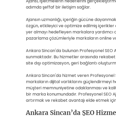
Ajansı, işletmelerin hedeflerini gerçekleştirm
adımda şeffaf bir iletişim sağlar.
Ajansın uzmanlığı, içeriğin gücüne dayanmakta
özgün, etkileyici ve optimize edilmiş içerikl
yer almayı hedefleyen markalara yardımcı olur
pazarlama çözümleriyle markaların online varl
Ankara Sincan'da bulunan Profesyonel SEO Aj
sunmaktadır. Bu hizmetler arasında rekabet an
site dışı optimizasyon, geri bağlantı oluştur
Ankara Sincan'da hizmet veren Profesyonel SEO
markaların dijital varlıklarını güçlendirmeyi 
müşteri memnuniyetine odaklanması ve kalit
bir marka konumundadır. Profesyonel SEO Aja
artırmak ve rekabet avantajı elde etmek için 
Ankara Sincan’da SEO Hizmet