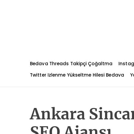
S
k
i
p
t
o
c
o
n
Bedava Threads Takipçi Çoğaltma
Instag
t
e
Twitter Izlenme Yükseltme Hilesi Bedava
Y
n
t
Ankara Sinca
SEO Ajansı