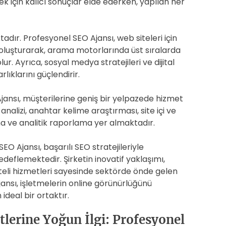
ek için kalıcı sonuçlar elde ederken, yapılan her
dır. Profesyonel SEO Ajansı, web siteleri için
er oluşturarak, arama motorlarında üst sıralarda
. Ayrıca, sosyal medya stratejileri ve dijital
ıklarını güçlendirir.
ansı, müşterilerine geniş bir yelpazede hizmet
alizi, anahtar kelime araştırması, site içi ve
ma ve analitik raporlama yer almaktadır.
 Ajansı, başarılı SEO stratejileriyle
hedeflemektedir. Şirketin inovatif yaklaşımı,
eli hizmetleri sayesinde sektörde önde gelen
nsı, işletmelerin online görünürlüğünü
ideal bir ortaktır.
lerine Yoğun İlgi: Profesyonel