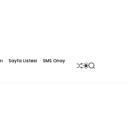
rı
Sayfa Listesi
SMS Onay
S
S
S
H
W
E
U
I
A
F
T
R
F
C
C
L
H
H
E
C
O
L
O
R
M
O