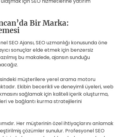
e ulaşmak için SEO hizmetlerine yatırım
ncan’da Bir Marka:
lemesi
onel SEO Ajansı, SEO uzmanlığı konusunda öne
layıcı sonuçlar elde etmek için benzersiz
 yazılmış bu makalede, ajansın sunduğu
nacağız.
esindeki müşterilere yerel arama motoru
dır. Ekibin becerikli ve deneyimli üyeleri, web
kmasını sağlamak için kaliteli içerik oluşturma,
leri ve bağlantı kurma stratejilerini
şımıdır. Her müşterinin özel ihtiyaçlarını anlamak
elleştirilmiş çözümler sunulur. Profesyonel SEO