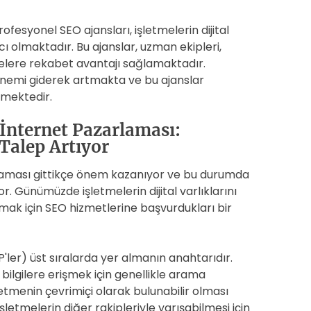
esyonel SEO ajansları, işletmelerin dijital
 olmaktadır. Bu ajanslar, uzman ekipleri,
etmelere rekabet avantajı sağlamaktadır.
 önemi giderek artmakta ve bu ajanslar
lmektedir.
İnternet Pazarlaması:
Talep Artıyor
laması gittikçe önem kazanıyor ve bu durumda
r. Günümüzde işletmelerin dijital varlıklarını
rmak için SEO hizmetlerine başvurdukları bir
ler) üst sıralarda yer almanın anahtarıdır.
li bilgilere erişmek için genellikle arama
letmenin çevrimiçi olarak bulunabilir olması
şletmelerin diğer rakipleriyle yarışabilmesi için