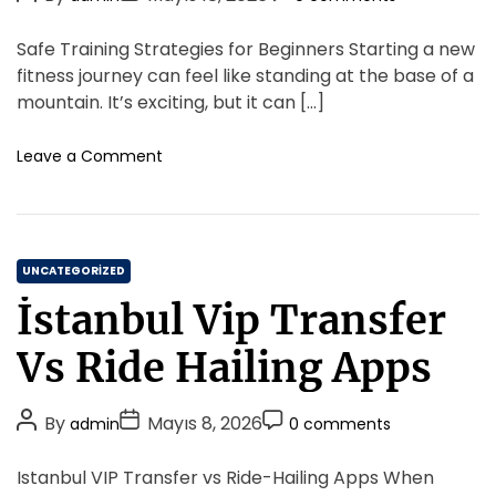
d
e
e
o
o
o
e
s
e
s
s
s
Safe Training Strategies for Beginners Starting a new
r
İ
t
t
t
3
fitness journey can feel like standing at the base of a
s
P
A
D
C
mountain. It’s exciting, but it can […]
t
e
u
a
o
a
r
t
t
m
n
o
Leave a Comment
f
b
h
e
n
m
o
u
S
o
e
r
l
a
r
n
m
f
t
a
C
e
UNCATEGORIZED
n
T
a
s
İstanbul Vip Transfer
r
t
A
a
e
n
Vs Ride Hailing Apps
i
a
g
n
l
o
i
P
P
P
i
By
Mayıs 8, 2026
admin
0 comments
r
n
z
o
o
o
i
g
i
s
s
s
Istanbul VIP Transfer vs Ride-Hailing Apps When
S
e