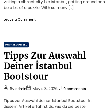
t
t
t
t
visiting a vibrant city like Istanbul, getting around can
s
A
D
r
C
be a bit of a puzzle. With so many […]
a
u
a
o
t
t
t
m
o
Leave a Comment
e
h
e
n
m
g
İ
o
e
i
s
r
n
e
t
t
s
C
a
UNCATEGORIZED
F
n
a
o
Tipps Zur Auswahl
b
t
r
u
e
B
Deiner İstanbul
l
g
e
V
g
o
Bootstour
i
i
r
p
n
i
T
P
P
P
n
By
Mayıs 8, 2026
admin
0 comments
r
e
e
o
o
o
a
s
r
s
s
s
Tipps zur Auswahl deiner Istanbul Bootstour In
n
s
t
t
t
s
diesem Artikel erfährst du, wie du die beste