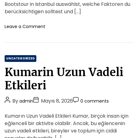
f
A
D
C
Bootstour in Istanbul auswählst, welche Faktoren du
e
u
a
o
berücksichtigen solltest und […]
r
t
t
m
V
h
e
m
o
Leave a Comment
s
o
n
e
R
T
r
n
i
i
t
d
p
e
C
p
UNCATEGORIZED
H
s
a
a
Kumarin Uzun Vadeli
Z
t
i
u
l
e
Etkileri
r
i
g
A
n
o
u
g
P
P
P
By
Mayıs 8, 2026
admin
0 comments
r
s
A
o
o
o
i
w
p
s
s
s
Kumarın Uzun Vadeli Etkileri Kumar, birçok insan için
a
e
p
t
t
t
h
eğlenceli bir aktivite olabilir. Ancak, bu eğlencenin
s
s
A
D
l
C
uzun vadeli etkileri, bireyler ve toplum için ciddi
D
u
a
o