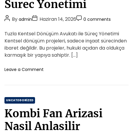
o
Surec Yonetimi
r
i
P
P
P
By
Haziran 14, 2026
admin
0 comments
e
o
o
o
s
s
s
s
Tuzla Kentsel Dönüşüm Avukatı ile Süreç Yönetimi
t
t
t
Kentsel dönüşüm projeleri, sadece inşaat sürecinden
A
D
C
ibaret değildir. Bu projeler, hukuki açıdan da oldukça
u
a
o
karmaşık bir yapıya sahiptir. […]
t
t
m
h
e
m
o
Leave a Comment
o
n
e
T
r
n
u
t
z
C
l
UNCATEGORIZED
a
a
Kombi Fan Arizasi
K
t
e
e
Nasil Anlasilir
n
g
t