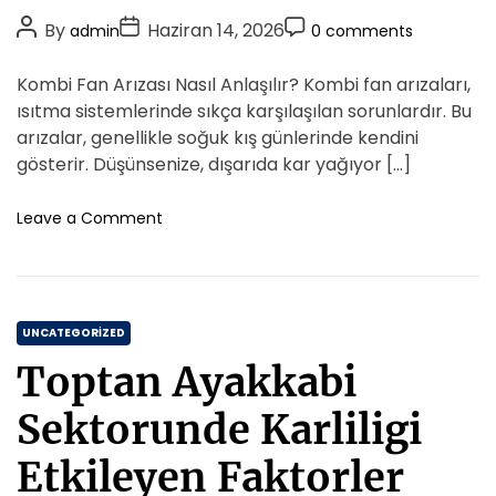
o
s
P
P
P
By
Haziran 14, 2026
admin
0 comments
r
e
o
o
o
i
l
s
s
s
Kombi Fan Arızası Nasıl Anlaşılır? Kombi fan arızaları,
D
e
t
t
t
o
ısıtma sistemlerinde sıkça karşılaşılan sorunlardır. Bu
s
A
D
n
C
arızalar, genellikle soğuk kış günlerinde kendini
u
u
a
o
gösterir. Düşünsenize, dışarıda kar yağıyor […]
s
t
t
m
u
h
e
m
o
Leave a Comment
m
o
n
e
A
K
r
n
v
o
t
u
m
k
C
b
UNCATEGORIZED
a
i
a
t
Toptan Ayakkabi
F
t
i
a
e
İ
Sektorunde Karliligi
n
l
g
A
e
o
Etkileyen Faktorler
r
S
r
i