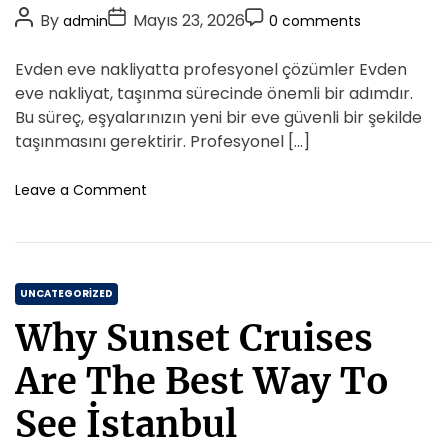
o
k
P
P
P
By
Mayıs 23, 2026
admin
0 comments
r
k
o
o
o
i
a
s
s
s
Evden eve nakliyatta profesyonel çözümler Evden
b
e
t
t
t
i
eve nakliyat, taşınma sürecinde önemli bir adımdır.
s
A
D
S
C
Bu süreç, eşyalarınızın yeni bir eve güvenli bir şekilde
e
u
a
o
taşınmasını gerektirir. Profesyonel […]
k
t
t
m
t
h
e
m
o
Leave a Comment
o
o
n
e
r
E
r
n
u
v
t
n
d
d
C
e
UNCATEGORIZED
e
n
a
K
Why Sunset Cruises
E
t
a
v
e
r
Are The Best Way To
e
l
g
N
i
o
See İstanbul
a
l
r
k