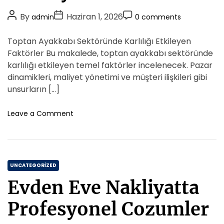
u
i
z
r
P
P
P
By
Haziran 1, 2026
admin
0 comments
a
e
e
o
o
o
s
s
c
s
s
s
Toptan Ayakkabı Sektöründe Karlılığı Etkileyen
i
Y
t
t
t
N
Faktörler Bu makalede, toptan ayakkabı sektöründe
o
a
A
D
C
karlılığı etkileyen temel faktörler incelenecek. Pazar
n
s
u
a
o
dinamikleri, maliyet yönetimi ve müşteri ilişkileri gibi
e
i
t
t
m
t
unsurların […]
l
i
h
e
m
A
m
o
e
o
Leave a Comment
n
i
r
n
n
l
T
t
a
o
s
p
i
C
t
UNCATEGORIZED
l
a
a
i
Evden Eve Nakliyatta
n
r
t
A
e
Profesyonel Cozumler
y
g
a