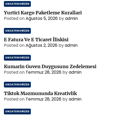
r
UNCATEGORIZED
t
k
Yurtici Kargo Paketleme Kurallari
i
Posted on
Ağustos 5, 2026
by
admin
l
e
UNCATEGORIZED
r
i
E Fatura Ve E Ticaret İliskisi
Posted on
Ağustos 2, 2026
by
admin
UNCATEGORIZED
Kumarin Guven Duygusunu Zedelemesi
Posted on
Temmuz 28, 2026
by
admin
UNCATEGORIZED
Tiktok Məzmununda Kreativlik
Posted on
Temmuz 28, 2026
by
admin
UNCATEGORIZED