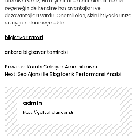
istemiyorsanız,
HDD
iyi bir alternatif olabilir. Her iki
seçeneğin de kendine has avantajları ve
dezavantajları vardır. Önemli olan, sizin ihtiyaçlarınıza
en uygun olanı seçmektir.
bilgisayar tamiri
ankara bilgisayar tamircisi
Y
Previous:
Kombi Calisiyor Ama İsitmiyor
a
Next:
Seo Ajansi İle Blog İcerik Performansi Analizi
z
ı
g
e
admin
z
https://golfsahalari.com.tr
i
n
m