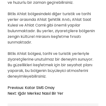
ve huzurlu bir zaman geçirebilirsiniz.
Bitlis Ahlat bölgesindeki diğer turistik ve tarihi
yerler arasında Ahlat Şehitlik Anıtı, Ahlat Saat
Kulesi ve Ahlat Camii gibi önemli yapılar
bulunmaktadır. Bu yerler, ziyaretçilere bölgenin
zengin kültürel mirasını keşfetme fırsatı
sunmaktadır.
Bitlis Ahlat bölgesi, tarihi ve turistik yerleriyle
ziyaretçilerine unutulmaz bir deneyim sunuyor.
Bu güzellikleri keşfetmek için bir seyahat planı
yaparak, bu bölgenin büyüleyici atmosferini
deneyimleyebilirsiniz.
Y
Previous:
Katar SMS Onay
a
Next:
Iğdır Merkez Nasıl Bir Yer
z
ı