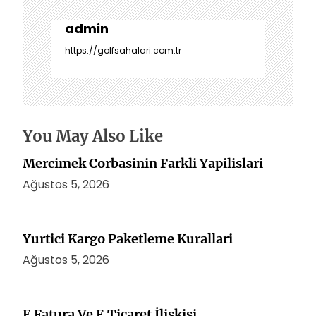
g
e
admin
z
https://golfsahalari.com.tr
i
n
m
e
s
You May Also Like
i
Mercimek Corbasinin Farkli Yapilislari
Ağustos 5, 2026
Yurtici Kargo Paketleme Kurallari
Ağustos 5, 2026
E Fatura Ve E Ticaret İliskisi