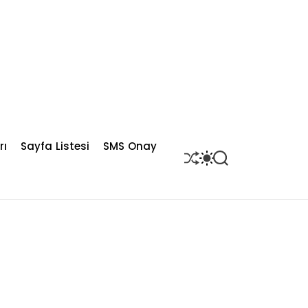
rı
Sayfa Listesi
SMS Onay
S
S
S
H
W
E
U
I
A
F
T
R
F
C
C
L
H
H
E
C
O
L
O
R
M
O