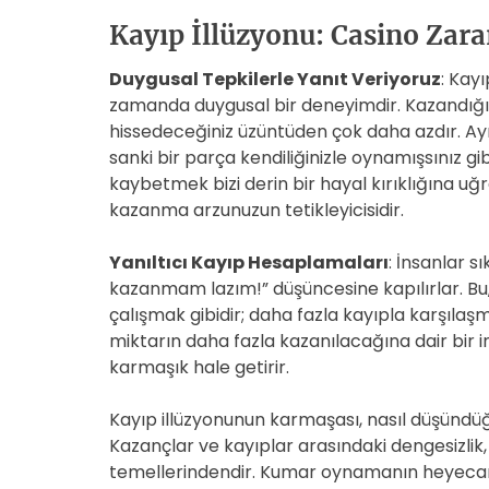
Kayıp İllüzyonu: Casino Zarar
Duygusal Tepkilerle Yanıt Veriyoruz
: Kayı
zamanda duygusal bir deneyimdir. Kazandığını
hissedeceğiniz üzüntüden çok daha azdır. Ay
sanki bir parça kendiliğinizle oynamışsınız gi
kaybetmek bizi derin bir hayal kırıklığına uğra
kazanma arzunuzun tetikleyicisidir.
Yanıltıcı Kayıp Hesaplamaları
: İnsanlar 
kazanmam lazım!” düşüncesine kapılırlar. B
çalışmak gibidir; daha fazla kayıpla karşılaş
miktarın daha fazla kazanılacağına dair bir
karmaşık hale getirir.
Kayıp illüzyonunun karmaşası, nasıl düşündü
Kazançlar ve kayıplar arasındaki dengesizlik,
temellerindendir. Kumar oynamanın heyecanı