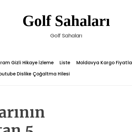
Golf Sahaları
Golf Sahaları
ram Gizli Hikaye İzleme
Liste
Moldavya Kargo Fiyatla
outube Dislike Çoğaltma Hilesi
arının
tan 5