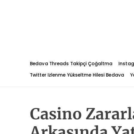
S
k
i
p
t
o
c
o
n
Bedava Threads Takipçi Çoğaltma
Instag
t
e
Twitter Izlenme Yükseltme Hilesi Bedava
Y
n
t
Casino Zararl
Arkasında Ya