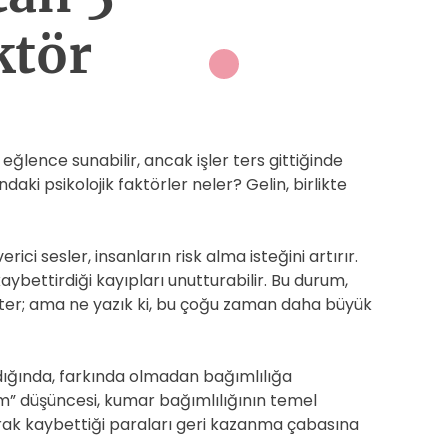
ktör
ence sunabilir, ancak işler ters gittiğinde
ndaki psikolojik faktörler neler? Gelin, birlikte
ci sesler, insanların risk alma isteğini artırır.
aybettirdiği kayıpları unutturabilir. Bu durum,
 iter; ama ne yazık ki, bu çoğu zaman daha büyük
adığında, farkında olmadan bağımlılığa
m” düşüncesi, kumar bağımlılığının temel
olarak kaybettiği paraları geri kazanma çabasına