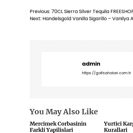
Y
Previous:
70CL Sierra Silver Tequila FREESHOP
a
Next:
Handelsgold Vanilla Sigarillo – Vanilya 
z
ı
g
e
z
i
admin
n
https://golfsahalari.com.tr
m
e
s
i
You May Also Like
Mercimek Corbasinin
Yurtici Ka
Farkli Yapilislari
Kurallari