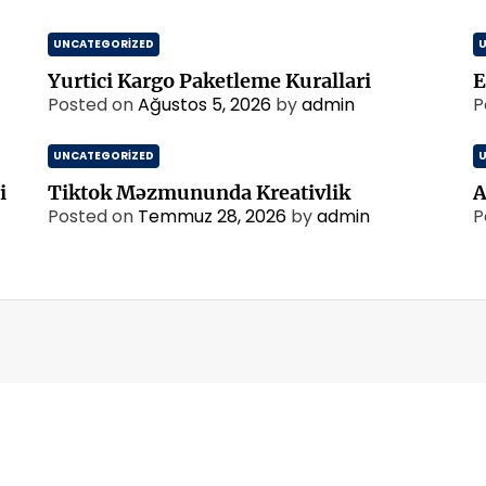
UNCATEGORIZED
Yurtici Kargo Paketleme Kurallari
E
Posted on
Ağustos 5, 2026
by
admin
P
UNCATEGORIZED
i
Tiktok Məzmununda Kreativlik
A
Posted on
Temmuz 28, 2026
by
admin
P
m