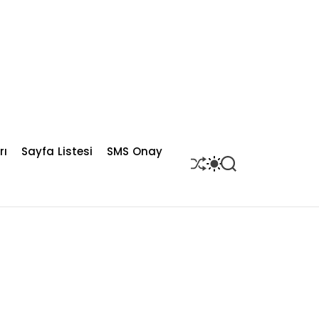
rı
Sayfa Listesi
SMS Onay
S
S
S
H
W
E
U
I
A
F
T
R
F
C
C
L
H
H
E
C
O
L
O
R
M
O