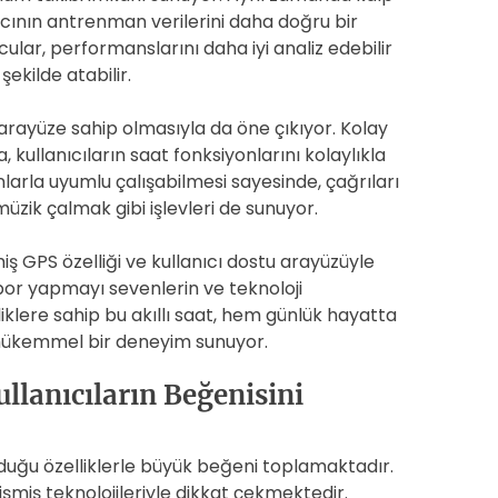
nıcının antrenman verilerini daha doğru bir
ular, performanslarını daha iyi analiz edebilir
ekilde atabilir.
r arayüze sahip olmasıyla da öne çıkıyor. Kolay
 kullanıcıların saat fonksiyonlarını kolaylıkla
onlarla uyumlu çalışabilmesi sayesinde, çağrıları
zik çalmak gibi işlevleri de sunuyor.
miş GPS özelliği ve kullanıcı dostu arayüzüyle
. Spor yapmayı sevenlerin ve teknoloji
liklere sahip bu akıllı saat, hem günlük hayatta
 mükemmel bir deneyim sunuyor.
ullanıcıların Beğenisini
unduğu özelliklerle büyük beğeni toplamaktadır.
lişmiş teknolojileriyle dikkat çekmektedir.