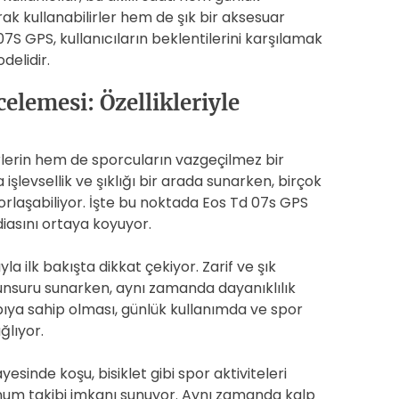
ak kullanabilirler hem de şık bir aksesuar
7S GPS, kullanıcıların beklentilerini karşılamak
delidir.
celemesi: Özellikleriyle
rlerin hem de sporcuların vazgeçilmez bir
a işlevsellik ve şıklığı bir arada sunarken, birçok
laşabiliyor. İşte bu noktada Eos Td 07s GPS
iddiasını ortaya koyuyor.
la ilk bakışta dikkat çekiyor. Zarif ve şık
 unsuru sunarken, aynı zamanda dayanıklılık
ıya sahip olması, günlük kullanımda ve spor
ğlıyor.
yesinde koşu, bisiklet gibi spor aktiviteleri
onum takibi imkanı sunuyor. Aynı zamanda kalp