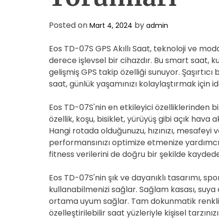
Posted on
by
Mart 4, 2024
admin
Eos TD-07S GPS Akıllı Saat, teknoloji ve m
derece işlevsel bir cihazdır. Bu smart saat, kulla
gelişmiş GPS takip özelliği sunuyor. Şaşırtıcı
saat, günlük yaşamınızı kolaylaştırmak için id
Eos TD-07S'nin en etkileyici özelliklerinden b
özellik, koşu, bisiklet, yürüyüş gibi açık hava 
Hangi rotada olduğunuzu, hızınızı, mesafeyi v
performansınızı optimize etmenize yardımcı 
fitness verilerini de doğru bir şekilde kaydedeb
Eos TD-07S'nin şık ve dayanıklı tasarımı, s
kullanabilmenizi sağlar. Sağlam kasası, suya d
ortama uyum sağlar. Tam dokunmatik renkli e
özelleştirilebilir saat yüzleriyle kişisel tarzın