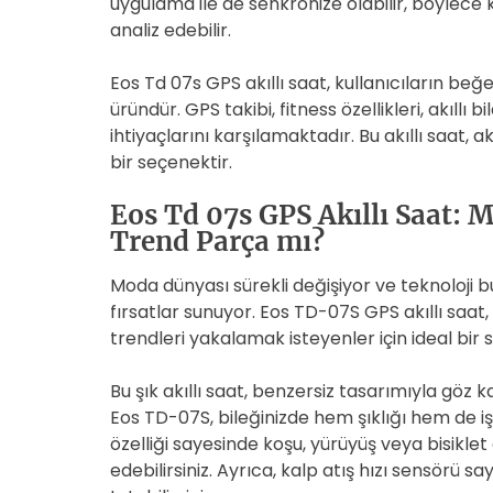
uygulama ile de senkronize olabilir, böylece ku
analiz edebilir.
Eos Td 07s GPS akıllı saat, kullanıcıların beğe
üründür. GPS takibi, fitness özellikleri, akıllı b
ihtiyaçlarını karşılamaktadır. Bu akıllı saat,
bir seçenektir.
Eos Td 07s GPS Akıllı Saat: M
Trend Parça mı?
Moda dünyası sürekli değişiyor ve teknoloji b
fırsatlar sunuyor. Eos TD-07S GPS akıllı saat
trendleri yakalamak isteyenler için ideal bir s
Bu şık akıllı saat, benzersiz tasarımıyla göz k
Eos TD-07S, bileğinizde hem şıklığı hem de iş
özelliği sayesinde koşu, yürüyüş veya bisiklet g
edebilirsiniz. Ayrıca, kalp atış hızı sensörü s