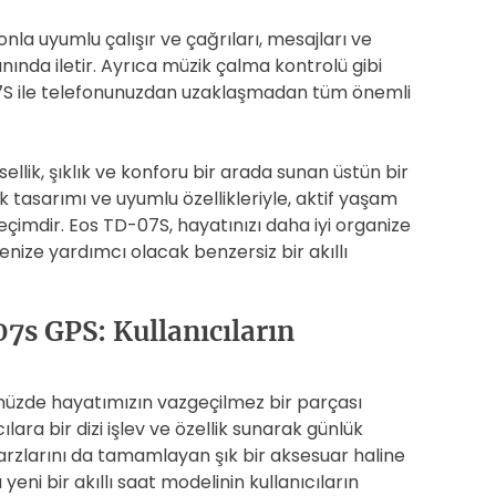
onla uyumlu çalışır ve çağrıları, mesajları ve
anında iletir. Ayrıca müzik çalma kontrolü gibi
-07S ile telefonunuzdan uzaklaşmadan tüm önemli
sellik, şıklık ve konforu bir arada sunan üstün bir
k tasarımı ve uyumlu özellikleriyle, aktif yaşam
 seçimdir. Eos TD-07S, hayatınızı daha iyi organize
nize yardımcı olacak benzersiz bir akıllı
07s GPS: Kullanıcıların
ünümüzde hayatımızın vazgeçilmez bir parçası
cılara bir dizi işlev ve özellik sunarak günlük
arzlarını da tamamlayan şık bir aksesuar haline
ni bir akıllı saat modelinin kullanıcıların