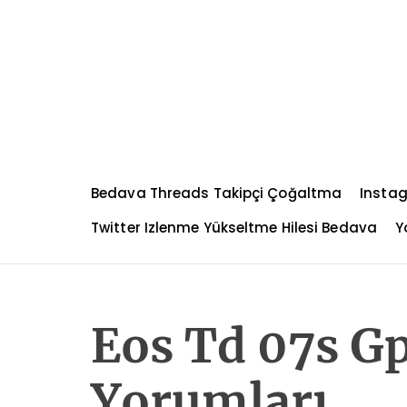
S
k
i
p
t
o
c
o
n
Bedava Threads Takipçi Çoğaltma
Instag
t
e
Twitter Izlenme Yükseltme Hilesi Bedava
Y
n
t
Eos Td 07s Gp
Yorumları