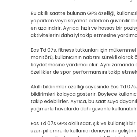
Bu akıllı saatte bulunan GPS özelliği, kullanı
yaparken veya seyahat ederken güvenilir bi
en aza indirir. Ayrıca, hızlı ve hassas bir poz
aktivitelerini daha iyi takip etmesine yardımcı
Eos Td 07s, fitness tutkunları için mükemmel 
monitörü, kullanıcının nabzını sürekli olarak ö
kaydetmesine yardımcı olur. Aynı zamanda ad
özellikler de spor performansını takip etmek 
Akıllı bildirimler özelliği sayesinde Eos Td 07s
bildirimleri kolayca gösterir. Böylece kullanı
takip edebilirler. Ayrıca, bu saat suya dayanık
yağmurlu havalarda dahi güvenle kullanabilm
Eos Td 07s GPS akıllı saat, şık ve kullanışlı bi
uzun pil ömrü ile kullanıcı deneyimini gelişt