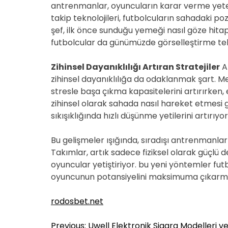
antrenmanlar, oyuncuların karar verme yeten
takip teknolojileri, futbolcuların sahadaki po
şef, ilk önce sunduğu yemeği nasıl göze hi
futbolcular da günümüzde görselleştirme tekni
Zihinsel Dayanıklılığı Artıran Stratejiler
A
zihinsel dayanıklılığa da odaklanmak şart. Me
stresle başa çıkma kapasitelerini artırırken,
zihinsel olarak sahada nasıl hareket etmesi 
sıkışıklığında hızlı düşünme yetilerini artırıyor
Bu gelişmeler ışığında, sıradışı antrenmanlar
Takımlar, artık sadece fiziksel olarak güçlü
oyuncular yetiştiriyor. bu yeni yöntemler fu
oyuncunun potansiyelini maksimuma çıkarma
rodosbet.net
Y
Previous:
Uwell Elektronik Sigara Modelleri ve 