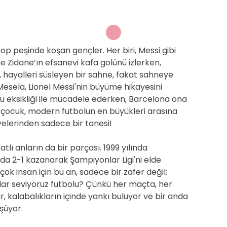
top peşinde koşan gençler. Her biri, Messi gibi
e Zidane’ın efsanevi kafa golünü izlerken,
, hayalleri süsleyen bir sahne, fakat sahneye
Mesela, Lionel Messi'nin büyüme hikayesini
eksikliği ile mücadele ederken, Barcelona ona
 o çocuk, modern futbolun en büyükleri arasına
ayelerinden sadece bir tanesi!
tlı anların da bir parçası. 1999 yılında
da 2-1 kazanarak Şampiyonlar Ligi'ni elde
çok insan için bu an, sadece bir zafer değil;
dar seviyoruz futbolu? Çünkü her maçta, her
r, kalabalıkların içinde yankı buluyor ve bir anda
şüyor.