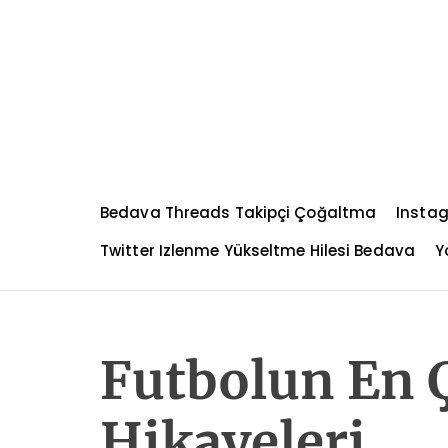
S
k
i
p
t
o
c
o
n
Bedava Threads Takipçi Çoğaltma
Instag
t
e
Twitter Izlenme Yükseltme Hilesi Bedava
Y
n
t
Futbolun En Ç
Hikayeleri