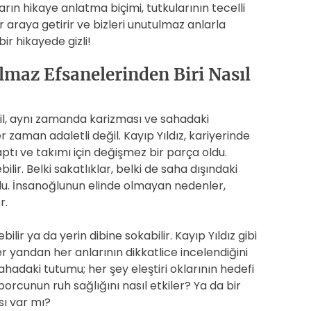
arın hikaye anlatma biçimi, tutkularının tecelli
ir araya getirir ve bizleri unutulmaz anlarla
ir hikayede gizli!
lmaz Efsanelerinden Biri Nasıl
il, aynı zamanda karizması ve sahadaki
er zaman adaletli değil. Kayıp Yıldız, kariyerinde
aptı ve takımı için değişmez bir parça oldu.
ilir. Belki sakatlıklar, belki de saha dışındaki
ldu. İnsanoğlunun elinde olmayan nedenler,
r.
lir ya da yerin dibine sokabilir. Kayıp Yıldız gibi
er yandan her anlarının dikkatlice incelendiğini
ahadaki tutumu; her şey eleştiri oklarının hedefi
sporcunun ruh sağlığını nasıl etkiler? Ya da bir
sı var mı?