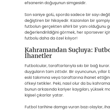
efsanenin doğuşunun simgesidir.
Son saniye golü, sporda sadece bir sayı deği
değiştiren bir hikayedir. Kazanılan bir şamp
futbolun gerçekten sihirli bir yanı olduğunu 
değerlendirildiğini görmek, her sporsever için
futbolu daha da özel kılıyor!
Kahramandan Suçluya: Futbo
İhanetler
Futbolcular, taraftarlarıyla sıkı bir bağ kurar
duyguların tam zıttıdır. Bir oyuncunun, yılla
eski takımına veya taraftarına ihanet ettiği
öfkeyi tetikler. Peki, nasıl olur da bu kahrama
bunun arkasında kariyer kaygıları, yüksek mal
kişisel çıkarlar yatar.
Futbol tarihine damga vuran bazı olaylar, iha