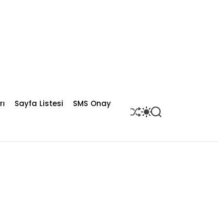
rı
Sayfa Listesi
SMS Onay
S
S
S
H
W
E
U
I
A
F
T
R
F
C
C
L
H
H
E
C
O
L
O
R
M
O