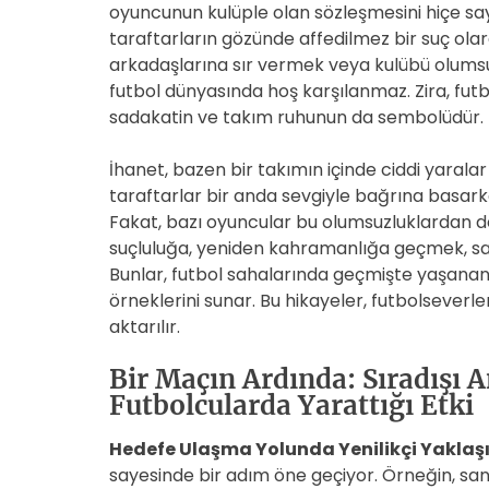
oyuncunun kulüple olan sözleşmesini hiçe sa
taraftarların gözünde affedilmez bir suç olara
arkadaşlarına sır vermek veya kulübü olums
futbol dünyasında hoş karşılanmaz. Zira, fut
sadakatin ve takım ruhunun da sembolüdür.
İhanet, bazen bir takımın içinde ciddi yaral
taraftarlar bir anda sevgiyle bağrına basarke
Fakat, bazı oyuncular bu olumsuzluklardan d
suçluluğa, yeniden kahramanlığa geçmek, sad
Bunlar, futbol sahalarında geçmişte yaşanan
örneklerini sunar. Bu hikayeler, futbolseverle
aktarılır.
Bir Maçın Ardında: Sıradışı
Futbolcularda Yarattığı Etki
Hedefe Ulaşma Yolunda Yenilikçi Yaklaş
sayesinde bir adım öne geçiyor. Örneğin, san