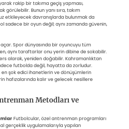
yarak rakip bir takıma geçiş yapması,
k görülebilir. Bunun yanı sıra, takım
uz etkileyecek davranışlarda bulunmak da
bol sadece bir oyun değil; aynı zamanda güvenin,
ar açar. Spor dünyasında bir oyuncuyu tüm
n, aynı taraftarlar onu yerin dibine de sokabilir.
ers alarak, yeniden doğabilir. Kahramanlıktan
ece futbolda değil, hayatta da zorludur.
 en şok edici ihanetlerin ve dönüşümlerin
rin hafızalarında kalır ve gelecek nesillere
 Antrenman Metodları ve
ımlar
Futbolcular, özel antrenman programları
al gerçeklik uygulamalarıyla yapılan