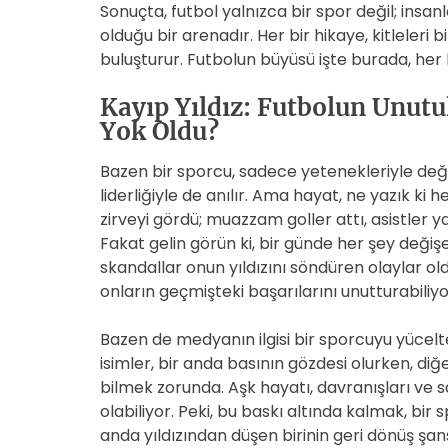
Sonuçta, futbol yalnızca bir spor değil; insanl
olduğu bir arenadır. Her bir hikaye, kitleleri b
buluşturur. Futbolun büyüsü işte burada, her b
Kayıp Yıldız: Futbolun Unutu
Yok Oldu?
Bazen bir sporcu, sadece yetenekleriyle değ
liderliğiyle de anılır. Ama hayat, ne yazık ki h
zirveyi gördü; muazzam goller attı, asistler y
Fakat gelin görün ki, bir günde her şey değişeb
skandallar onun yıldızını söndüren olaylar o
onların geçmişteki başarılarını unutturabiliyo
Bazen de medyanın ilgisi bir sporcuyu yüceltebi
isimler, bir anda basının gözdesi olurken, diğ
bilmek zorunda. Aşk hayatı, davranışları ve s
olabiliyor. Peki, bu baskı altında kalmak, bir 
anda yıldızından düşen birinin geri dönüş şan