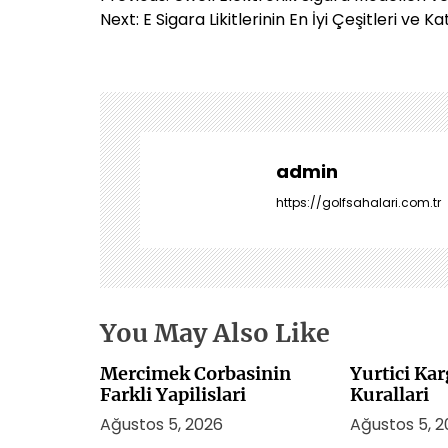
a
Next:
E Sigara Likitlerinin En İyi Çeşitleri ve Ka
z
ı
g
e
z
i
admin
n
https://golfsahalari.com.tr
m
e
s
i
You May Also Like
Mercimek Corbasinin
Yurtici Ka
Farkli Yapilislari
Kurallari
Ağustos 5, 2026
Ağustos 5, 