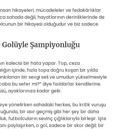
insan hikayeleri, mücadeleler ve fedakârlıklar
ızca sahada değil, hayatlarının derinliklerinde de
olcunun bir hikayesi olduğudur ve biz sadece
e Golüyle Şampiyonluğu
ın kalecisi bir hata yapar. Top, ceza
ığın içinde, hızla topa doğru koşan bir yıldız
ankılanan bir sevgi seli ve umudun yükselmesiyle
Acaba bu sefer mi?” diye fısıldarlar kendilerine.
sü, ayaklarınıza kadar gelir.
aleye yönelirken sahadaki herkes, bu kritik vuruşu
tuğunda, bir asır geçmiş gibi her şey bir daha
k, futbolcuların sevinç çığlıklarıyla birleşir. İşte
anı paylaşırken, o gol, sadece bir skor değil; bir