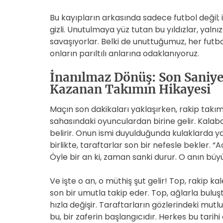
Bu kayıpların arkasında sadece futbol değil; 
gizli. Unutulmaya yüz tutan bu yıldızlar, yaln
savaşıyorlar. Belki de unuttuğumuz, her futb
onların parıltılı anlarına odaklanıyoruz.
İnanılmaz Dönüş: Son Saniy
Kazanan Takımın Hikayesi
Maçın son dakikaları yaklaşırken, rakip takım
sahasındaki oyunculardan birine gelir. Kalabal
belirir. Onun ismi duyulduğunda kulaklarda y
birlikte, taraftarlar son bir nefesle bekler. “
Öyle bir an ki, zaman sanki durur. O anın büyü
Ve işte o an, o müthiş şut gelir! Top, rakip k
son bir umutla takip eder. Top, ağlarla buluş
hızla değişir. Taraftarların gözlerindeki mutlulu
bu, bir zaferin başlangıcıdır. Herkes bu tarihi 