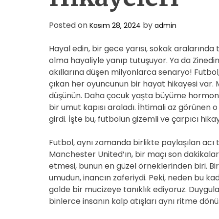
Posted on
by
Kasım 28, 2024
admin
Hayal edin, bir gece yarısı, sokak aralarında 
olma hayaliyle yanıp tutuşuyor. Ya da Zinedin
akıllarına düşen milyonlarca senaryo! Futbol
çıkan her oyuncunun bir hayat hikayesi var. 
düşünün. Daha çocuk yaşta büyüme hormonu 
bir umut kapısı araladı. İhtimali az görünen
girdi. İşte bu, futbolun gizemli ve çarpıcı hik
Futbol, aynı zamanda birlikte paylaşılan acı ta
Manchester United’ın, bir maçı son dakikalar
etmesi, bunun en güzel örneklerinden biri. Bir
umudun, inancın zaferiydi. Peki, neden bu ka
golde bir mucizeye tanıklık ediyoruz. Duygula
binlerce insanın kalp atışları aynı ritme dönü