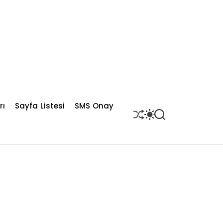
rı
Sayfa Listesi
SMS Onay
S
S
S
H
W
E
U
I
A
F
T
R
F
C
C
L
H
H
E
C
O
L
O
R
M
O