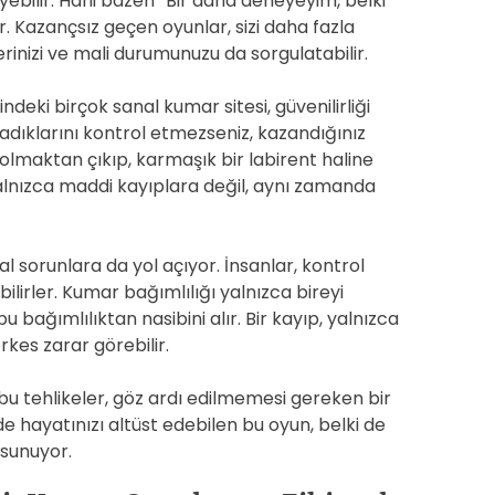
eyebilir. Hani bazen “Bir daha deneyeyim, belki
er. Kazançsız geçen oyunlar, sizi daha fazla
erinizi ve mali durumunuzu da sorgulatabilir.
erindeki birçok sanal kumar sitesi, güvenilirliği
madıklarını kontrol etmezseniz, kazandığınız
 olmaktan çıkıp, karmaşık bir labirent haline
yalnızca maddi kayıplara değil, aynı zamanda
l sorunlara da yol açıyor. İnsanlar, kontrol
bilirler. Kumar bağımlılığı yalnızca bireyi
u bağımlılıktan nasibini alır. Bir kayıp, yalnızca
erkes zarar görebilir.
bu tehlikeler, göz ardı edilmemesi gereken bir
 hayatınızı altüst edebilen bu oyun, belki de
 sunuyor.