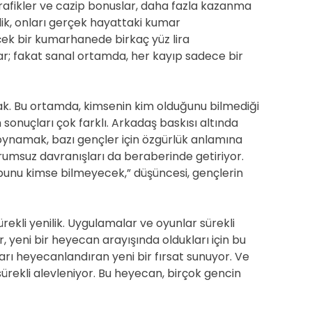
rafikler ve cazip bonuslar, daha fazla kazanma
ik, onları gerçek hayattaki kumar
çek bir kumarhanede birkaç yüz lira
rlar; fakat sanal ortamda, her kayıp sadece bir
ınak. Bu ortamda, kimsenin kim olduğunu bilmediği
nuçları çok farklı. Arkadaş baskısı altında
 oynamak, bazı gençler için özgürlük anlamına
rumsuz davranışları da beraberinde getiriyor.
u kimse bilmeyecek,” düşüncesi, gençlerin
rekli yenilik. Uygulamalar ve oyunlar sürekli
, yeni bir heyecan arayışında oldukları için bu
nları heyecanlandıran yeni bir fırsat sunuyor. Ve
sürekli alevleniyor. Bu heyecan, birçok gencin