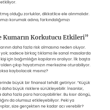
tkiliyor.
tmış olduğu zorluklar, dikkatlice ele alınmalıdır.
ımızı korumak adına, farkındalığımızı
e Kumarın Korkutucu Etkileri”
larının daha fazla risk almasına neden oluyor.
 yok; sadece birkaç tıklama ile sanal masalarda
işi için bağımlılığın kapılarını aralıyor. İlk başta
rolden çıkıp hayatımızın merkezine oturabiliyor.
 yoksa kaybolacak mısınız?
de büyük bir finansal tehdit getiriyor. “Küçük
 daha büyük risklere sürükleyebilir. İnsanlar,
aha fazla para harcayabilirler. Bu kısır döngü,
ğını da olumsuz etkileyebiliyor. Peki ya
yıplar, size gerçekten ne kadar acı verebilir?