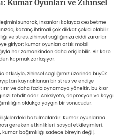
şi: Kumar Oyunları ve Zihinsel
rleşimini sunarak, insanları kolayca cezbetme
ızda, kazanç ihtimali çok dikkat çekici olabilir.
ığı ve stres, zihinsel sağlığınıza ciddi zararlar
reye giriyor; kumar oyunları artık mobil
ıyla her zamankinden daha erişilebilir. Bir kere
üden kopmak zorlaşıyor.
 da etkisiyle, zihinsel sağlığımız üzerinde büyük
kayıptan kaynaklanan bir stres ve endişe
ırır ve daha fazla oynamaya yöneltir. bu kısır
nızı tehdit eder. Anksiyete, depresyon ve kaygı
ğımlılığın oldukça yaygın bir sonucudur.
l ilişkilerdeki bozulmalardır. Kumar oyunlarına
sı gereken etkinlikleri, sosyal etkileşimleri,
a, kumar bağımlılığı sadece bireyin değil,