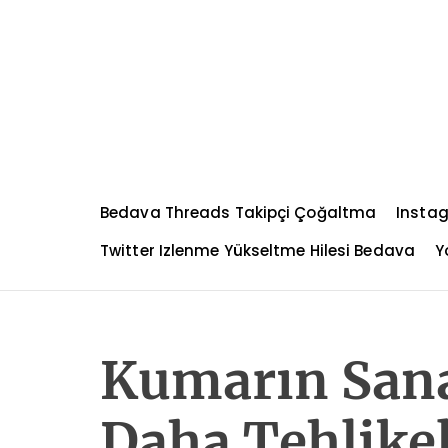
S
k
i
p
t
o
c
o
n
Bedava Threads Takipçi Çoğaltma
Instag
t
e
Twitter Izlenme Yükseltme Hilesi Bedava
Y
n
t
Kumarın San
Daha Tehlike