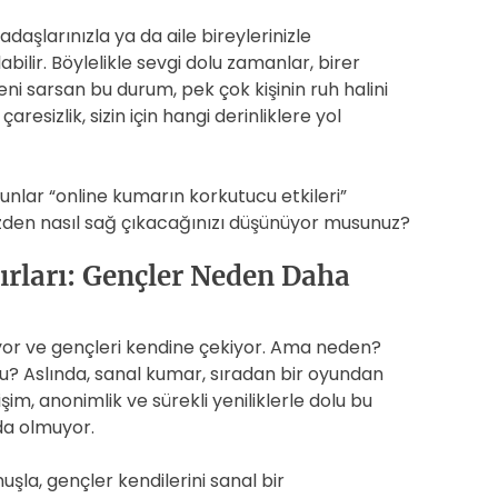
rkadaşlarınızla ya da aile bireylerinizle
bilir. Böylelikle sevgi dolu zamanlar, birer
eni sarsan bu durum, pek çok kişinin ruh halini
çaresizlik, sizin için hangi derinliklere yol
m bunlar “online kumarın korkutucu etkileri”
izden nasıl sağ çıkacağınızı düşünüyor musunuz?
rları: Gençler Neden Daha
or ve gençleri kendine çekiyor. Ama neden?
u? Aslında, sanal kumar, sıradan bir oyundan
şim, anonimlik ve sürekli yeniliklerle dolu bu
da olmuyor.
şla, gençler kendilerini sanal bir