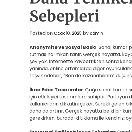
Sebepleri
Posted on
by
Ocak 10, 2025
admin
Anonymite ve Sosyal Baskı
: Sanal kumar pla
tutmasına imkan tanır. Gerçek hayatta, kaybe
şey yok. İnternette kaybettikten sonra kendi
yaninda, online ortamlarda diğer oyuncularl
teşvik edebilir; “Ben de kazanabilirim” düşünce
İkna Edici Tasarımlar
: Çoğu sanal kumar si
için etkileyici tasarımlara sahiptir. Parlaya
kullanıcıların dikkatini çeker. Sürekli gelen 
daha da artırır. Gerçek hayatta belki bir ku
gerekirken, burada iki tıklama ile kendinizi o