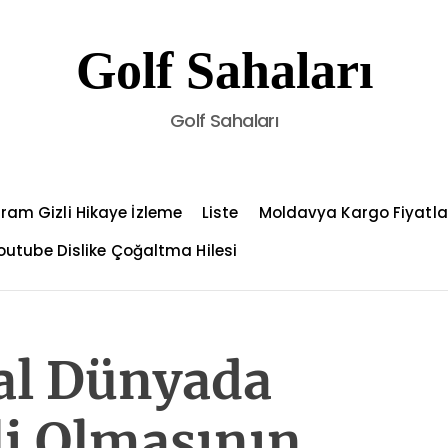
Golf Sahaları
Golf Sahaları
ram Gizli Hikaye İzleme
Liste
Moldavya Kargo Fiyatla
outube Dislike Çoğaltma Hilesi
al Dünyada
li Olmasının