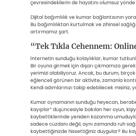
çevresindekilerin de hayatını olumsuz yönde e
Dijital bağımlılık ve kumar bağlantısının yara
Bu bağımlılıktan kurtulmak ve zihinsel sağlığ
artırmamız şart.
“Tek Tıkla Cehennem: Onlin
İnternetin sunduğu kolaylıklar, kumar tutkun
Bir oyuna girmek için dışarı çıkmamıza gerek
yerimizi alabiliyoruz. Ancak, bu durum, birçok k
eğlenceli görünen bir aktivite, zamanla kont
Kendi adımlarınızı takip edebilecek misiniz,
Kumar oynamanın sunduğu heyecan, beraberin
kayıplar” düşüncesiyle bakılan her oyun, kişiyi
kaybettiklerinde yeniden kazanma umuduyla d
sadece cüzdanı değil, aynı zamanda ruh sağlı
kaybettiğinizde hissettiğiniz duygular? Bu ka