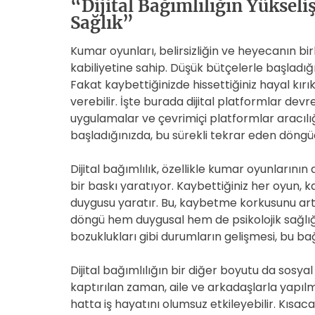
“Dijital Bağımlılığın Yükseli
Sağlık”
Kumar oyunları, belirsizliğin ve heyecanın bi
kabiliyetine sahip. Düşük bütçelerle başladığın
Fakat kaybettiğinizde hissettiğiniz hayal kırıkl
verebilir. İşte burada dijital platformlar dev
uygulamalar ve çevrimiçi platformlar aracılığ
başladığınızda, bu sürekli tekrar eden döng
Dijital bağımlılık, özellikle kumar oyunlarının
bir baskı yaratıyor. Kaybettiğiniz her oyun, 
duygusu yaratır. Bu, kaybetme korkusunu artt
döngü hem duygusal hem de psikolojik sağlığı
bozuklukları gibi durumların gelişmesi, bu ba
Dijital bağımlılığın bir diğer boyutu da sosya
kaptırılan zaman, aile ve arkadaşlarla yapılma
hatta iş hayatını olumsuz etkileyebilir. Kısac