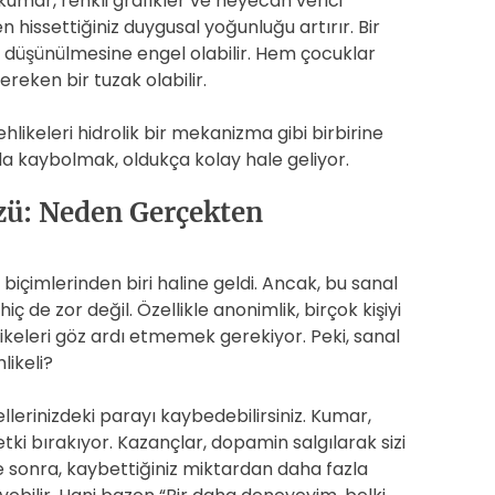
 kumar, renkli grafikler ve heyecan verici
 hissettiğiniz duygusal yoğunluğu artırır. Bir
düşünülmesine engel olabilir. Hem çocuklar
ereken bir tuzak olabilir.
ikeleri hidrolik bir mekanizma gibi birbirine
da kaybolmak, oldukça kolay hale geliyor.
zü: Neden Gerçekten
biçimlerinden biri haline geldi. Ancak, bu sanal
 de zor değil. Özellikle anonimlik, birçok kişiyi
likeleri göz ardı etmemek gerekiyor. Peki, sanal
likeli?
a ellerinizdeki parayı kaybedebilirsiniz. Kumar,
tki bırakıyor. Kazançlar, dopamin salgılarak sizi
e sonra, kaybettiğiniz miktardan daha fazla