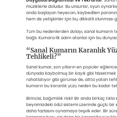
Duygusal Bağlantılar ve Tekrarlar
: Sanal
müziklerle doludur. Bu unsurlar, oyun oynarken
anda başlayan heyecan, kaybedilen paranın 
hem de yetişkinler için bu, dikkatli olunması g
Tüm bu nedenlerden dolayı, sanal kumarın tehl
bağlı. Kumara ilk adım atanlar için bu dünya
“Sanal Kumarın Karanlık Yü
Tehlikeli?”
Sanal kumar, son yılların en popüler eğlence 
dünyada kaybolmuş bir kayık gibi hissetmek hiç
rahatlatıyor gibi görünse de, altta yatan teh
kumarın bu karanlık yüzü neden bu kadar teh
Birincisi, bağımlılık riski! Bir anda birkaç tıkl
beynimizdeki ödül sistemi üzerinde güçlü bir e
daha fazlasını oynamaya teşvik eder. Bir sür