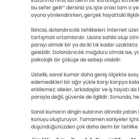
kazanma hırsı, sizi derin bir karanlığa sürükl
bu sefer gelir” dersiniz ya, işte orası tam o y
oyuna yönlendirirken, gerçek hayattaki ilişkil
İkincisi, dolandırıcılık tehlikeleri. İnternet üz
tartışmalı ortamlardır. Lisans sahibi olup ol
parayı almak bir ya da iki tık kadar uzaklıkta
gelebilir. Dolandırıcılık mağduru olmak ise, 
psikolojik bir çöküşe de sebep olabilir.
Üstelik, sanal kumar daha geniş ölçekte sosya
edemedikleri bir ağır yükle karşı karşıya kala
etkilemez; aileler, arkadaşlar ve iş hayatı da b
parayla değil, güvenle de ilgilidir. Sonunda, h
Sanal kumarın dingin sularının altında yatan 
konuyu oluşturuyor. Tamamen saniyeler içinde
düşündüğünüzden çok daha derin bir tehlike