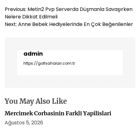
Y
Previous:
Metin2 Pvp Serverda Düşmanla Savaşırken
a
Nelere Dikkat Edilmeli
z
Next:
Anne Bebek Hediyelerinde En Çok Beğenilenler
ı
g
e
z
admin
i
https://golfsahalari.com.tr
n
m
e
s
i
You May Also Like
Mercimek Corbasinin Farkli Yapilislari
Ağustos 5, 2026