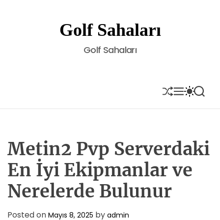
S
k
Golf Sahaları
i
p
Golf Sahaları
t
o
c
o
S
M
S
S
H
E
W
E
n
U
N
I
A
t
F
U
T
R
e
F
C
C
L
H
H
n
E
C
Metin2 Pvp Serverdaki
t
O
L
En İyi Ekipmanlar ve
O
R
Nerelerde Bulunur
M
O
D
E
Posted on
by
Mayıs 8, 2025
admin