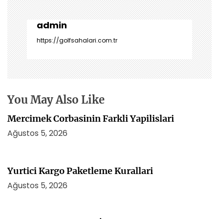
g
e
z
admin
i
https://golfsahalari.com.tr
n
m
e
s
i
You May Also Like
Mercimek Corbasinin Farkli Yapilislari
Ağustos 5, 2026
Yurtici Kargo Paketleme Kurallari
Ağustos 5, 2026