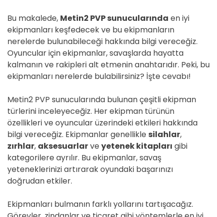
Bu makalede,
Metin2 PVP sunucularında
en iyi
ekipmanları keşfedecek ve bu ekipmanların
nerelerde bulunabileceği hakkında bilgi vereceğiz.
Oyuncular için ekipmanlar, savaşlarda hayatta
kalmanın ve rakipleri alt etmenin anahtarıdır. Peki, bu
ekipmanları nerelerde bulabilirsiniz? İşte cevabı!
Metin2 PVP sunucularında bulunan çeşitli ekipman
türlerini inceleyeceğiz. Her ekipman türünün
özellikleri ve oyuncular üzerindeki etkileri hakkında
bilgi vereceğiz. Ekipmanlar genellikle
silahlar
,
zırhlar
,
aksesuarlar
ve
yetenek kitapları
gibi
kategorilere ayrılır. Bu ekipmanlar, savaş
yeteneklerinizi artırarak oyundaki başarınızı
doğrudan etkiler.
Ekipmanları bulmanın farklı yollarını tartışacağız.
Görevler, zindanlar ve ticaret gibi yöntemlerle en iyi