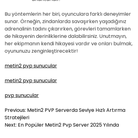
Bu yöntemlerin her biri, oyunculara farklı deneyimler
sunar. Örneğin, zindanlarda savaşırken yaşadığınız
adrenalinin tadını çıkarırken, görevleri tamamlarken
de hikayenin derinliklerine dalabilirsiniz. Unutmayın,
her ekipmanın kendi hikayesi vardır ve onları bulmak,
oyununuzu zenginleştirecektir!
metin2 pvp sunucular
metin2 pvp sunucular
pvp sunucular
Y
Previous:
Metin2 PVP Serverda Seviye Hızlı Artırma
a
Stratejileri
z
Next:
En Popüler Metin2 Pvp Server 2025 Yılında
ı