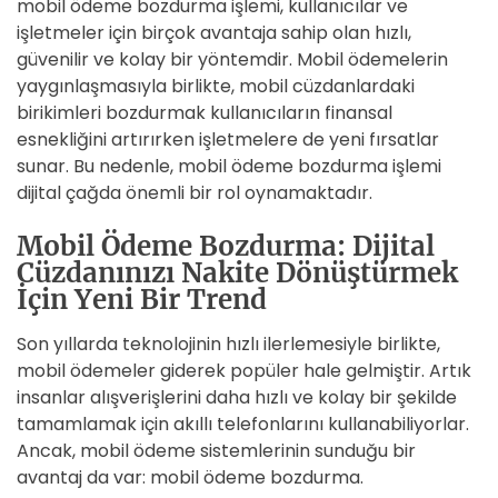
mobil ödeme bozdurma işlemi, kullanıcılar ve
işletmeler için birçok avantaja sahip olan hızlı,
güvenilir ve kolay bir yöntemdir. Mobil ödemelerin
yaygınlaşmasıyla birlikte, mobil cüzdanlardaki
birikimleri bozdurmak kullanıcıların finansal
esnekliğini artırırken işletmelere de yeni fırsatlar
sunar. Bu nedenle, mobil ödeme bozdurma işlemi
dijital çağda önemli bir rol oynamaktadır.
Mobil Ödeme Bozdurma: Dijital
Cüzdanınızı Nakite Dönüştürmek
İçin Yeni Bir Trend
Son yıllarda teknolojinin hızlı ilerlemesiyle birlikte,
mobil ödemeler giderek popüler hale gelmiştir. Artık
insanlar alışverişlerini daha hızlı ve kolay bir şekilde
tamamlamak için akıllı telefonlarını kullanabiliyorlar.
Ancak, mobil ödeme sistemlerinin sunduğu bir
avantaj da var: mobil ödeme bozdurma.