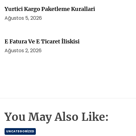
Yurtici Kargo Paketleme Kurallari
Ağustos 5, 2026
E Fatura Ve E Ticaret İliskisi
Ağustos 2, 2026
You May Also Like:
UNCATEGORIZED