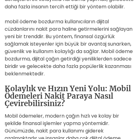
daha fazla insanın tercih ettiği bir yöntem olabilir.
mobil ödeme bozdurma kullanıcıların dijital
cüzdanlarını nakit para haline getirmelerini sağlayan
yeni bir trenddir. Bu yöntem, finansal özgürlük
sağlamak isteyenler için büyük bir avantaj sunarken,
güvenlik ve kullanım kolaylığı da sağlar. Mobil ödeme
bozdurma, dijital çağın getirdiği yeniliklerden sadece
biridir ve gelecekte daha fazla popülerlik kazanması
beklenmektedir.
Kolaylık ve Hızın Yeni Yolu: Mobil
Ödemeleri Nakit Paraya Nasıl
Çevirebilirsiniz?
Mobil ödemeler, modern çağın hızlı ve kolay bir
şekilde finansal işlemler yapma yöntemidir.
Günümüzde, nakit para kullanımı giderek
azalmaktadır ve insanlar daha çok dijital ödeme