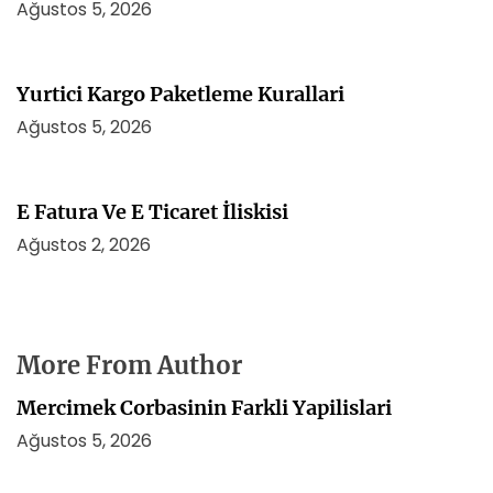
Ağustos 5, 2026
Yurtici Kargo Paketleme Kurallari
Ağustos 5, 2026
E Fatura Ve E Ticaret İliskisi
Ağustos 2, 2026
More From Author
Mercimek Corbasinin Farkli Yapilislari
Ağustos 5, 2026