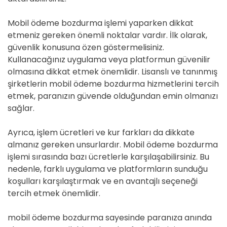
Mobil ödeme bozdurma işlemi yaparken dikkat
etmeniz gereken önemli noktalar vardır. İlk olarak,
güvenlik konusuna özen göstermelisiniz.
Kullanacağınız uygulama veya platformun güvenilir
olmasına dikkat etmek önemlidir. Lisanslı ve tanınmış
şirketlerin mobil ödeme bozdurma hizmetlerini tercih
etmek, paranızın güvende olduğundan emin olmanızı
sağlar.
Ayrıca, işlem ücretleri ve kur farkları da dikkate
almanız gereken unsurlardır. Mobil ödeme bozdurma
işlemi sırasında bazı ücretlerle karşılaşabilirsiniz. Bu
nedenle, farklı uygulama ve platformların sunduğu
koşulları karşılaştırmak ve en avantajlı seçeneği
tercih etmek önemlidir.
mobil ödeme bozdurma sayesinde paranıza anında