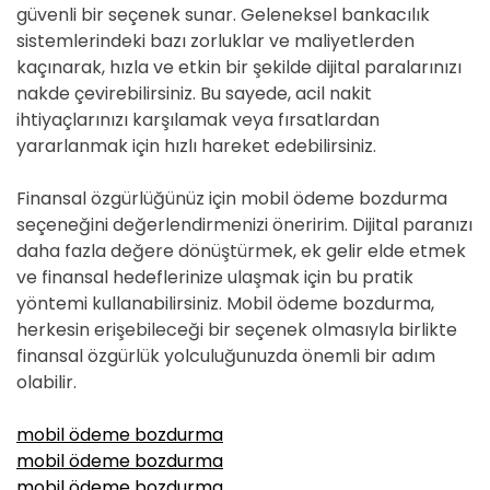
güvenli bir seçenek sunar. Geleneksel bankacılık
sistemlerindeki bazı zorluklar ve maliyetlerden
kaçınarak, hızla ve etkin bir şekilde dijital paralarınızı
nakde çevirebilirsiniz. Bu sayede, acil nakit
ihtiyaçlarınızı karşılamak veya fırsatlardan
yararlanmak için hızlı hareket edebilirsiniz.
Finansal özgürlüğünüz için mobil ödeme bozdurma
seçeneğini değerlendirmenizi öneririm. Dijital paranızı
daha fazla değere dönüştürmek, ek gelir elde etmek
ve finansal hedeflerinize ulaşmak için bu pratik
yöntemi kullanabilirsiniz. Mobil ödeme bozdurma,
herkesin erişebileceği bir seçenek olmasıyla birlikte
finansal özgürlük yolculuğunuzda önemli bir adım
olabilir.
mobil ödeme bozdurma
mobil ödeme bozdurma
mobil ödeme bozdurma