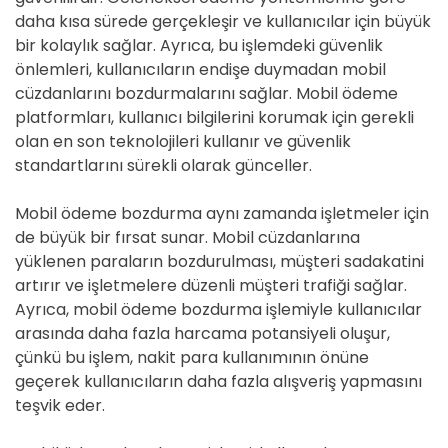
daha kısa sürede gerçekleşir ve kullanıcılar için büyük
bir kolaylık sağlar. Ayrıca, bu işlemdeki güvenlik
önlemleri, kullanıcıların endişe duymadan mobil
cüzdanlarını bozdurmalarını sağlar. Mobil ödeme
platformları, kullanıcı bilgilerini korumak için gerekli
olan en son teknolojileri kullanır ve güvenlik
standartlarını sürekli olarak günceller.
Mobil ödeme bozdurma aynı zamanda işletmeler için
de büyük bir fırsat sunar. Mobil cüzdanlarına
yüklenen paraların bozdurulması, müşteri sadakatini
artırır ve işletmelere düzenli müşteri trafiği sağlar.
Ayrıca, mobil ödeme bozdurma işlemiyle kullanıcılar
arasında daha fazla harcama potansiyeli oluşur,
çünkü bu işlem, nakit para kullanımının önüne
geçerek kullanıcıların daha fazla alışveriş yapmasını
teşvik eder.