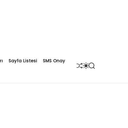
rı
Sayfa Listesi
SMS Onay
S
S
S
H
W
E
U
I
A
F
T
R
F
C
C
L
H
H
E
C
O
L
O
R
M
O