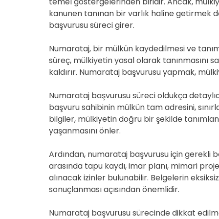
temel göstergelerinden biridir. Ancak, mülkiy
kanunen tanınan bir varlık haline getirmek 
başvurusu süreci girer.
Numarataj, bir mülkün kaydedilmesi ve tanım
süreç, mülkiyetin yasal olarak tanınmasını sağ
kaldırır. Numarataj başvurusu yapmak, mülkiye
Numarataj başvurusu süreci oldukça detaylıdır
başvuru sahibinin mülkün tam adresini, sınırl
bilgiler, mülkiyetin doğru bir şekilde tanımlan
yaşanmasını önler.
Ardından, numarataj başvurusu için gerekli b
arasında tapu kaydı, imar planı, mimari proj
alınacak izinler bulunabilir. Belgelerin eksiks
sonuçlanması açısından önemlidir.
Numarataj başvurusu sürecinde dikkat edilme