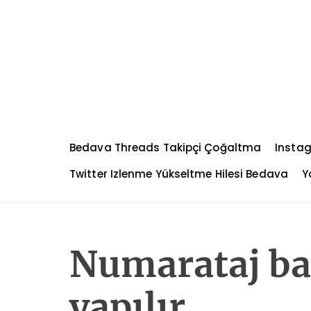
S
k
i
p
t
o
c
o
n
Bedava Threads Takipçi Çoğaltma
Instag
t
e
Twitter Izlenme Yükseltme Hilesi Bedava
Y
n
t
Numarataj ba
yapılır