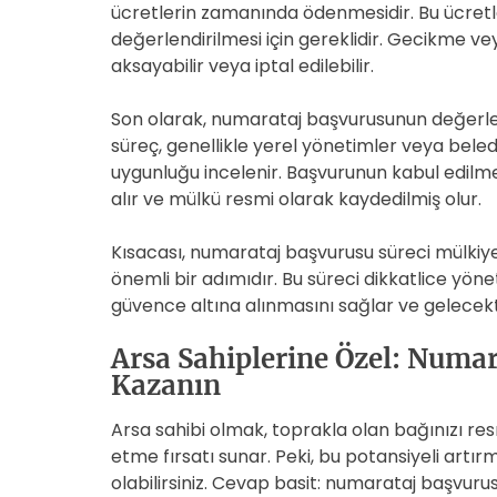
ücretlerin zamanında ödenmesidir. Bu ücretl
değerlendirilmesi için gereklidir. Gecikme 
aksayabilir veya iptal edilebilir.
Son olarak, numarataj başvurusunun değerlen
süreç, genellikle yerel yönetimler veya bele
uygunluğu incelenir. Başvurunun kabul edilm
alır ve mülkü resmi olarak kaydedilmiş olur.
Kısacası, numarataj başvurusu süreci mülkiy
önemli bir adımıdır. Bu süreci dikkatlice yö
güvence altına alınmasını sağlar ve gelecek
Arsa Sahiplerine Özel: Numa
Kazanın
Arsa sahibi olmak, toprakla olan bağınızı re
etme fırsatı sunar. Peki, bu potansiyeli artırm
olabilirsiniz. Cevap basit: numarataj başvurus