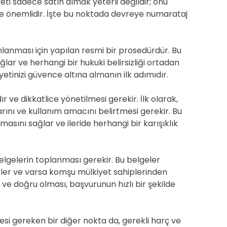
eti sadece satın almak yeterli değildir; onu
de önemlidir. İşte bu noktada devreye numarataj
lanması için yapılan resmi bir prosedürdür. Bu
lar ve herhangi bir hukuki belirsizliği ortadan
tinizi güvence altına almanın ilk adımıdır.
 ve dikkatlice yönetilmesi gerekir. İlk olarak,
arını ve kullanım amacını belirtmesi gerekir. Bu
masını sağlar ve ileride herhangi bir karışıklık
elgelerin toplanması gerekir. Bu belgeler
eler ve varsa komşu mülkiyet sahiplerinden
iz ve doğru olması, başvurunun hızlı bir şekilde
si gereken bir diğer nokta da, gerekli harç ve