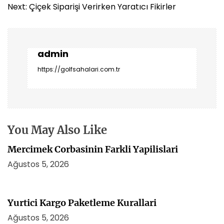
z
Next:
Çiçek Siparişi Verirken Yaratıcı Fikirler
ı
g
e
z
admin
i
https://golfsahalari.com.tr
n
m
e
s
i
You May Also Like
Mercimek Corbasinin Farkli Yapilislari
Ağustos 5, 2026
Yurtici Kargo Paketleme Kurallari
Ağustos 5, 2026