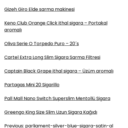
Gizeh Giro Elde sarma makinesi
Keno Club Orange Click ithal sigara – Portakal
aromalı
Oliva Serie O Torpedo Puro – 20´s
Cartel Extra Long Slim Sigara Sarma Filtresi
Captain Black Grape ithal sigara – Üzüm aromalı
Partagas Mini 20 Sigarillo
Pall Mall Nano Switch Superslim Mentollü Sigara
Greengo King Size Slim Uzun Sigara Kağıdı
Y
Previous:
parliament-silver-blue-sigara-satin-al