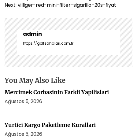
a
Next:
villiger-red-mini-filter-sigarillo–20s-fiyat
z
ı
g
e
admin
z
https://golfsahalari.com.tr
i
n
m
e
s
You May Also Like
i
Mercimek Corbasinin Farkli Yapilislari
Ağustos 5, 2026
Yurtici Kargo Paketleme Kurallari
Ağustos 5, 2026