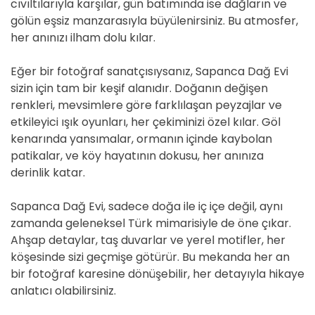
cıvıltılarıyla karşılar, gün batımında ise dağların ve
gölün eşsiz manzarasıyla büyülenirsiniz. Bu atmosfer,
her anınızı ilham dolu kılar.
Eğer bir fotoğraf sanatçısıysanız, Sapanca Dağ Evi
sizin için tam bir keşif alanıdır. Doğanın değişen
renkleri, mevsimlere göre farklılaşan peyzajlar ve
etkileyici ışık oyunları, her çekiminizi özel kılar. Göl
kenarında yansımalar, ormanın içinde kaybolan
patikalar, ve köy hayatının dokusu, her anınıza
derinlik katar.
Sapanca Dağ Evi, sadece doğa ile iç içe değil, aynı
zamanda geleneksel Türk mimarisiyle de öne çıkar.
Ahşap detaylar, taş duvarlar ve yerel motifler, her
köşesinde sizi geçmişe götürür. Bu mekanda her an
bir fotoğraf karesine dönüşebilir, her detayıyla hikaye
anlatıcı olabilirsiniz.