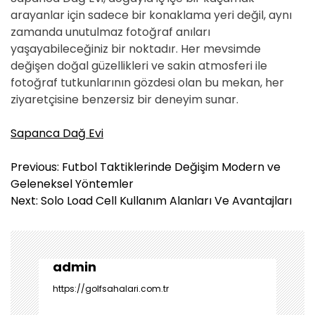
arayanlar için sadece bir konaklama yeri değil, aynı
zamanda unutulmaz fotoğraf anıları
yaşayabileceğiniz bir noktadır. Her mevsimde
değişen doğal güzellikleri ve sakin atmosferi ile
fotoğraf tutkunlarının gözdesi olan bu mekan, her
ziyaretçisine benzersiz bir deneyim sunar.
Sapanca Dağ Evi
Y
Previous:
Futbol Taktiklerinde Değişim Modern ve
a
Geleneksel Yöntemler
z
Next:
Solo Load Cell Kullanım Alanları Ve Avantajları
ı
g
e
z
admin
i
https://golfsahalari.com.tr
n