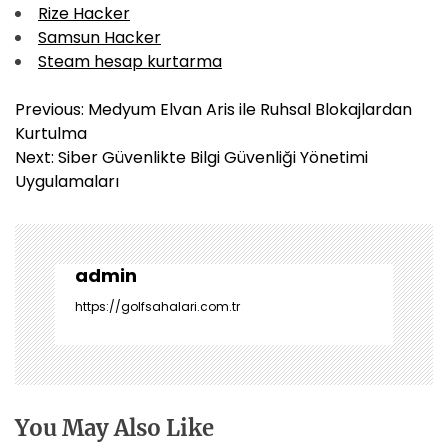
Rize Hacker
Samsun Hacker
Steam hesap kurtarma
Y
Previous:
Medyum Elvan Aris ile Ruhsal Blokajlardan
a
Kurtulma
z
Next:
Siber Güvenlikte Bilgi Güvenliği Yönetimi
ı
Uygulamaları
g
e
z
i
admin
n
https://golfsahalari.com.tr
m
e
s
i
You May Also Like