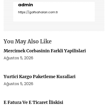
z
admin
i
https://golfsahalari.com.tr
n
m
e
s
i
You May Also Like
Mercimek Corbasinin Farkli Yapilislari
Ağustos 5, 2026
Yurtici Kargo Paketleme Kurallari
Ağustos 5, 2026
E Fatura Ve E Ticaret İliskisi