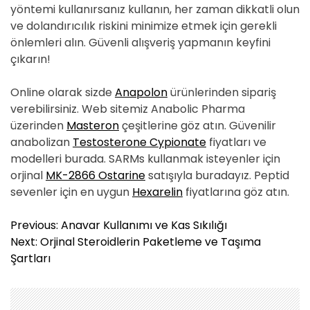
yöntemi kullanırsanız kullanın, her zaman dikkatli olun
ve dolandırıcılık riskini minimize etmek için gerekli
önlemleri alın. Güvenli alışveriş yapmanın keyfini
çıkarın!
Online olarak sizde
Anapolon
ürünlerinden sipariş
verebilirsiniz. Web sitemiz Anabolic Pharma
üzerinden
Masteron
çeşitlerine göz atın. Güvenilir
anabolizan
Testosterone Cypionate
fiyatları ve
modelleri burada. SARMs kullanmak isteyenler için
orjinal
MK-2866 Ostarine
satışıyla buradayız. Peptid
sevenler için en uygun
Hexarelin
fiyatlarına göz atın.
Y
Previous:
Anavar Kullanımı ve Kas Sıkılığı
a
Next:
Orjinal Steroidlerin Paketleme ve Taşıma
z
Şartları
ı
g
e