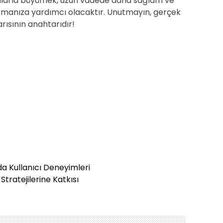
yollarla büyümek, uzun vadede daha sağlam ve
turmanıza yardımcı olacaktır. Unutmayın, gerçek
rısının anahtarıdır!
da Kullanıcı Deneyimleri
tratejilerine Katkısı