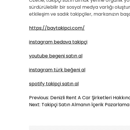
Özetle, takipçi satın almak yerine organik 
sürdürülebilir bir sosyal medya varlığı oluş
etkileşim ve sadık takipçiler, markanızın başa
https://baytakipci.com/
instagram bedava takipçi
youtube begeni satın al
instagram türk beğeni al
spotify takipçi satın al
Y
Previous:
Denizli Rent A Car Şirketleri Hakkın
a
Next:
Takipçi Satın Almanın İçerik Pazarlama S
z
ı
g