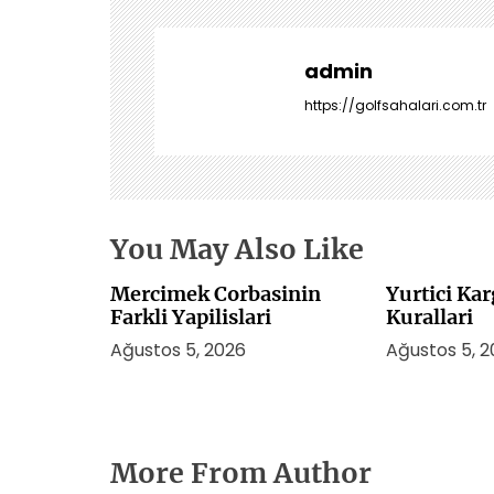
e
z
i
admin
n
https://golfsahalari.com.tr
m
e
s
i
You May Also Like
Mercimek Corbasinin
Yurtici Ka
Farkli Yapilislari
Kurallari
Ağustos 5, 2026
Ağustos 5, 
More From Author