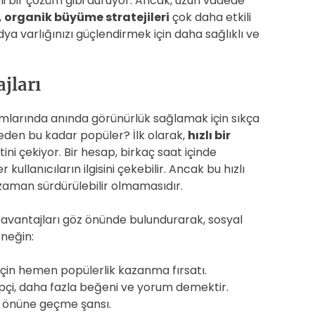
eli bir çözüm gibi duruyor. Ancak, uzun vadede
,
organik büyüme stratejileri
çok daha etkili
dya varlığınızı güçlendirmek için daha sağlıklı ve
jları
mlarında anında görünürlük sağlamak için sıkça
eden bu kadar popüler? İlk olarak,
hızlı bir
ini çekiyor. Bir hesap, birkaç saat içinde
kullanıcıların ilgisini çekebilir. Ancak bu hızlı
zaman sürdürülebilir olmamasıdır.
bu avantajları göz önünde bulundurarak, sosyal
rneğin:
için hemen popülerlik kazanma fırsatı.
pçi, daha fazla beğeni ve yorum demektir.
n önüne geçme şansı.