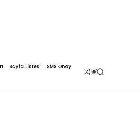
rı
Sayfa Listesi
SMS Onay
S
S
S
H
W
E
U
I
A
F
T
R
F
C
C
L
H
H
E
C
O
L
O
R
M
O