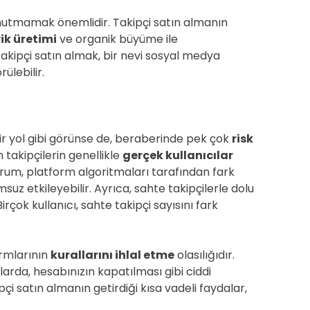
unutmamak önemlidir. Takipçi satın almanın
rik üretimi
ve organik büyüme ile
takipçi satın almak, bir nevi sosyal medya
ülebilir.
ir yol gibi görünse de, beraberinde pek çok
risk
n takipçilerin genellikle
gerçek kullanıcılar
urum, platform algoritmaları tarafından fark
suz etkileyebilir. Ayrıca, sahte takipçilerle dolu
irçok kullanıcı, sahte takipçi sayısını fark
ormlarının
kurallarını ihlal etme
olasılığıdır.
arda, hesabınızın kapatılması gibi ciddi
ipçi satın almanın getirdiği kısa vadeli faydalar,