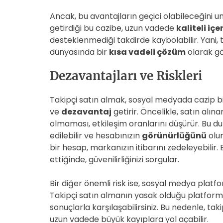
Ancak, bu avantajların geçici olabileceğini 
getirdiği bu cazibe, uzun vadede
kaliteli içe
desteklenmediği takdirde kaybolabilir. Yani, 
dünyasında bir
kısa vadeli çözüm
olarak gör
Dezavantajları ve Riskleri
Takipçi satın almak, sosyal medyada cazip b
ve
dezavantaj
getirir. Öncelikle, satın alına
olmaması, etkileşim oranlarını düşürür. Bu d
edilebilir ve hesabınızın
görünürlüğünü
olum
bir hesap, markanızın itibarını zedeleyebilir. B
ettiğinde, güvenilirliğinizi sorgular.
Bir diğer önemli risk ise, sosyal medya platf
Takipçi satın almanın yasak olduğu platforml
sonuçlarla karşılaşabilirsiniz. Bu nedenle, tak
uzun vadede büyük kayıplara yol açabilir.