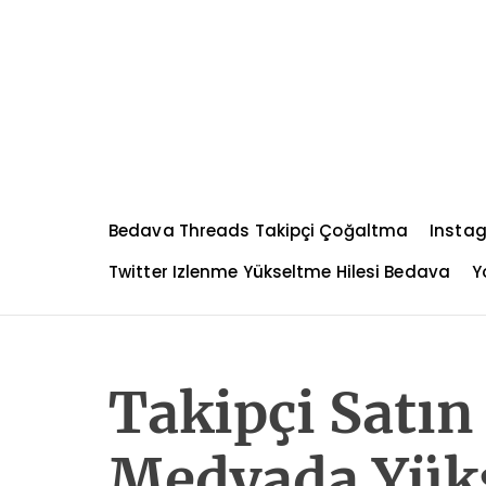
S
k
i
p
t
o
c
o
n
Bedava Threads Takipçi Çoğaltma
Instag
t
e
Twitter Izlenme Yükseltme Hilesi Bedava
Y
n
t
Takipçi Satın
Medyada Yüks