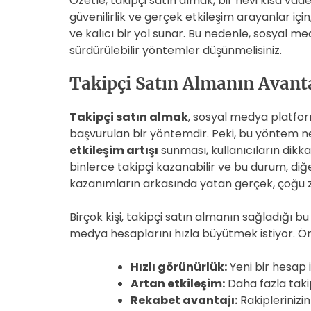
Özetle, takipçi satın almak, bir nevi kısa vad
güvenilirlik ve gerçek etkileşim arayanlar için
ve kalıcı bir yol sunar. Bu nedenle, sosyal me
sürdürülebilir yöntemler düşünmelisiniz.
Takipçi Satın Almanın Avanta
Takipçi satın almak
, sosyal medya platfor
başvurulan bir yöntemdir. Peki, bu yöntem n
etkileşim artışı
sunması, kullanıcıların dikkat
binlerce takipçi kazanabilir ve bu durum, diğer 
kazanımların arkasında yatan gerçek, çoğu 
Birçok kişi, takipçi satın almanın sağladığı 
medya hesaplarını hızla büyütmek istiyor. Ö
Hızlı görünürlük:
Yeni bir hesap 
Artan etkileşim:
Daha fazla taki
Rekabet avantajı:
Rakiplerinizi