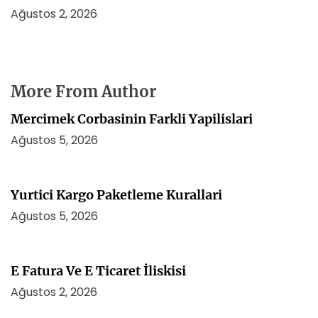
Ağustos 2, 2026
More From Author
Mercimek Corbasinin Farkli Yapilislari
Ağustos 5, 2026
Yurtici Kargo Paketleme Kurallari
Ağustos 5, 2026
E Fatura Ve E Ticaret İliskisi
Ağustos 2, 2026