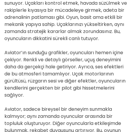
sunuyor. Uçakları kontrol etmek, havada süzülmek ve
rakiplerle kıyasıya bir mücadeleye girmek, adeta bir
adrenalinin patlaması gibi. Oyun, basit ama etkili bir
mekanik yapıya sahip. Uçaklarınızı yükseltirken, aynı
zamanda stratejik kararlar almak zorundasınız. Bu,
oyuncuların dikkatini sürekli canlı tutuyor.
Aviator’ın sunduğu grafikler, oyuncuları hemen içine
çekiyor. Renkli ve detaylı görseller, uçuş deneyimini
daha da gerçekçi hale getiriyor. Ayrıca, ses efektleri
de bu atmosferi tamamlıyor. Uçak motorlarının
gürültüsü, rüzgarın sesi ve diğer efektler, oyuncuların
kendilerini gerçekten bir pilot gibi hissetmelerini
sağlıyor.
Aviator, sadece bireysel bir deneyim sunmakla
kalmıyor; aynı zamanda oyuncular arasında bir
topluluk oluşturuyor. Diğer oyuncularla etkileşimde
bulunmak, rekabet duygusunu artırıyor. Bu, oyunun