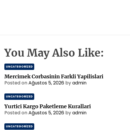
You May Also Like:
UNCATEGORIZED
Mercimek Corbasinin Farkli Yapilislari
Posted on
Ağustos 5, 2026
by
admin
UNCATEGORIZED
Yurtici Kargo Paketleme Kurallari
Posted on
Ağustos 5, 2026
by
admin
UNCATEGORIZED