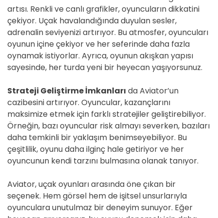
artısı. Renkli ve canlı grafikler, oyuncuların dikkatini
çekiyor. Uçak havalandığında duyulan sesler,
adrenalin seviyenizi artırıyor. Bu atmosfer, oyuncuları
oyunun içine çekiyor ve her seferinde daha fazla
oynamak istiyorlar. Ayrıca, oyunun akışkan yapısı
sayesinde, her turda yeni bir heyecan yaşıyorsunuz.
Strateji Geliştirme İmkanları
da Aviator’un
cazibesini artırıyor. Oyuncular, kazançlarını
maksimize etmek için farklı stratejiler geliştirebiliyor.
Örneğin, bazı oyuncular risk almayı severken, bazıları
daha temkinli bir yaklaşım benimseyebiliyor. Bu
çeşitlilik, oyunu daha ilginç hale getiriyor ve her
oyuncunun kendi tarzını bulmasına olanak tanıyor.
Aviator, uçak oyunları arasında öne çıkan bir
seçenek. Hem görsel hem de işitsel unsurlarıyla
oyunculara unutulmaz bir deneyim sunuyor. Eğer