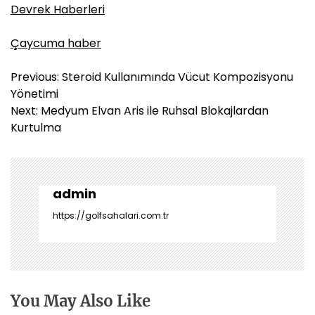
Devrek Haberleri
Çaycuma haber
Y
Previous:
Steroid Kullanımında Vücut Kompozisyonu
a
Yönetimi
z
Next:
Medyum Elvan Aris ile Ruhsal Blokajlardan
ı
Kurtulma
g
e
z
i
admin
n
https://golfsahalari.com.tr
m
e
s
i
You May Also Like