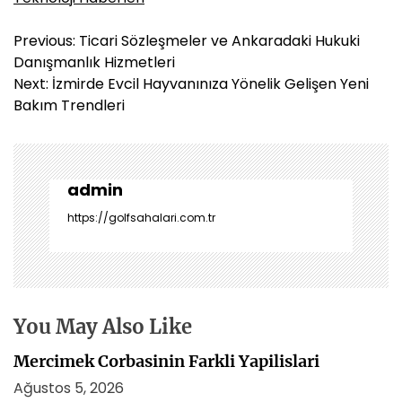
Y
Previous:
Ticari Sözleşmeler ve Ankaradaki Hukuki
a
Danışmanlık Hizmetleri
z
Next:
İzmirde Evcil Hayvanınıza Yönelik Gelişen Yeni
ı
Bakım Trendleri
g
e
z
i
admin
n
https://golfsahalari.com.tr
m
e
s
i
You May Also Like
Mercimek Corbasinin Farkli Yapilislari
Ağustos 5, 2026