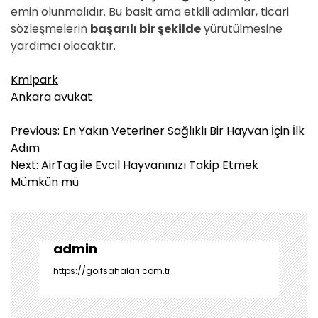
emin olunmalıdır. Bu basit ama etkili adımlar, ticari
sözleşmelerin
başarılı bir şekilde
yürütülmesine
yardımcı olacaktır.
Kmlpark
Ankara avukat
Y
Previous:
En Yakın Veteriner Sağlıklı Bir Hayvan İçin İlk
a
Adım
z
Next:
AirTag ile Evcil Hayvanınızı Takip Etmek
ı
Mümkün mü
g
e
z
i
admin
n
https://golfsahalari.com.tr
m
e
s