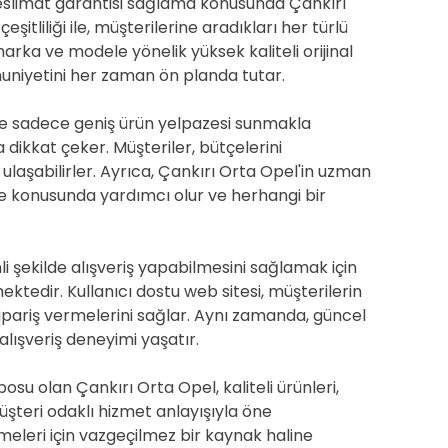
 teslimat garantisi sağlama konusunda Çankırı
şitliliği ile, müşterilerine aradıkları her türlü
rka ve modele yönelik yüksek kaliteli orijinal
niyetini her zaman ön planda tutar.
e sadece geniş ürün yelpazesi sunmakla
dikkat çeker. Müşteriler, bütçelerini
laşabilirler. Ayrıca, Çankırı Orta Opel'in uzman
e konusunda yardımcı olur ve herhangi bir
li şekilde alışveriş yapabilmesini sağlamak için
tedir. Kullanıcı dostu web sitesi, müşterilerin
sipariş vermelerini sağlar. Aynı zamanda, güncel
 alışveriş deneyimi yaşatır.
u olan Çankırı Orta Opel, kaliteli ürünleri,
üşteri odaklı hizmet anlayışıyla öne
meleri için vazgeçilmez bir kaynak haline