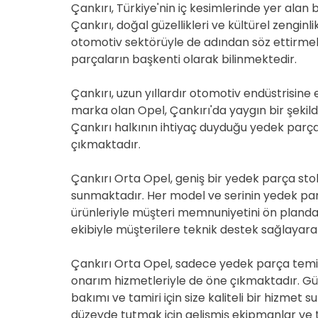
Çankırı, Türkiye'nin iç kesimlerinde yer alan 
Çankırı, doğal güzellikleri ve kültürel zengin
otomotiv sektörüyle de adından söz ettirmekt
parçaların başkenti olarak bilinmektedir.
Çankırı, uzun yıllardır otomotiv endüstrisine
marka olan Opel, Çankırı'da yaygın bir şekilde
Çankırı halkının ihtiyaç duyduğu yedek parç
çıkmaktadır.
Çankırı Orta Opel, geniş bir yedek parça stoku
sunmaktadır. Her model ve serinin yedek parç
ürünleriyle müşteri memnuniyetini ön planda
ekibiyle müşterilere teknik destek sağlayar
Çankırı Orta Opel, sadece yedek parça temi
onarım hizmetleriyle de öne çıkmaktadır. Gü
bakımı ve tamiri için size kaliteli bir hizme
düzeyde tutmak için gelişmiş ekipmanlar ve tek