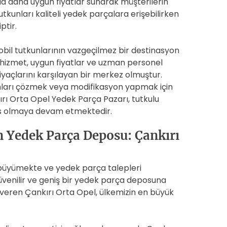
asla daha uygun fiyatlar sunarak müşterilerin
kunları kaliteli yedek parçalara erişebilirken
tir.
bil tutkunlarının vazgeçilmez bir destinasyon
li hizmet, uygun fiyatlar ve uzman personel
iyaçlarını karşılayan bir merkez olmuştur.
unları çözmek veya modifikasyon yapmak için
rı Orta Opel Yedek Parça Pazarı, tutkulu
es olmaya devam etmektedir.
 Yedek Parça Deposu: Çankırı
büyümekte ve yedek parça talepleri
güvenilir ve geniş bir yedek parça deposuna
p veren Çankırı Orta Opel, ülkemizin en büyük