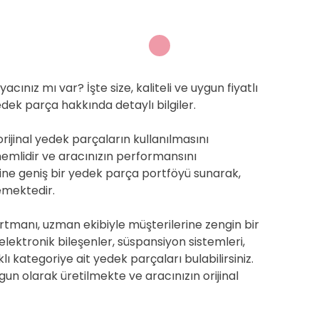
cınız mı var? İşte size, kaliteli ve uygun fiyatlı
ek parça hakkında detaylı bilgiler.
rijinal yedek parçaların kullanılmasını
nemlidir ve aracınızın performansını
erine geniş bir yedek parça portföyü sunarak,
lemektedir.
manı, uzman ekibiyle müşterilerine zengin bir
 elektronik bileşenler, süspansiyon sistemleri,
klı kategoriye ait yedek parçaları bulabilirsiniz.
un olarak üretilmekte ve aracınızın orijinal