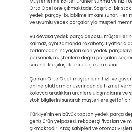
Müşterilerine kaliteli ürünler sunma ve hızlı
Orta Opel öne çıkmaktadır. Şaşırtıcı bir stok çe
yedek parçayı bulabilme imkanı sunar. Her ma
ve uyumlu yedek parçalarıyla müşteri memnu
Bu devasa yedek parça deposu, müşterilerin
kalmaz, aynı zamanda rekabetçi fiyatlarla da 
zorlamadan ihtiyaçları olan yedek parçalara u
personeli, müşterilere doğru parçaları seçm
sorunla karşılaştıklarında çözüm sunar.
Çankırı Orta Opel, müşterilerin hızlı ve güven
online platformlar üzerinden de hizmet vermek
kolayca aradıkları ürünlere ulaşmalarını ve 
stok bilgilerini sunarak müşterilere şeffaf bir
Türkiye'nin en büyük toptan yedek parça depos
geniş ürün yelpazesi, rekabetçi fiyatları ve m
çıkmaktadır. Araç sahipleri ve otomotiv işlet