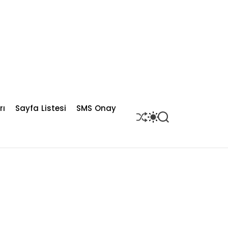
rı
Sayfa Listesi
SMS Onay
S
S
S
H
W
E
U
I
A
F
T
R
F
C
C
L
H
H
E
C
O
L
O
R
M
O