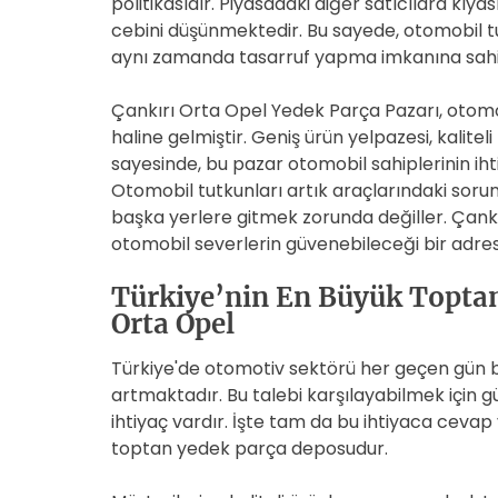
politikasıdır. Piyasadaki diğer satıcılara kıy
cebini düşünmektedir. Bu sayede, otomobil tut
aynı zamanda tasarruf yapma imkanına sahip
Çankırı Orta Opel Yedek Parça Pazarı, otomo
haline gelmiştir. Geniş ürün yelpazesi, kalite
sayesinde, bu pazar otomobil sahiplerinin iht
Otomobil tutkunları artık araçlarındaki sor
başka yerlere gitmek zorunda değiller. Çankı
otomobil severlerin güvenebileceği bir adr
Türkiye’nin En Büyük Toptan
Orta Opel
Türkiye'de otomotiv sektörü her geçen gün 
artmaktadır. Bu talebi karşılayabilmek için 
ihtiyaç vardır. İşte tam da bu ihtiyaca ceva
toptan yedek parça deposudur.