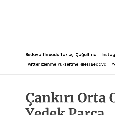
S
k
i
p
t
o
c
o
n
Bedava Threads Takipçi Çoğaltma
Instag
t
e
Twitter Izlenme Yükseltme Hilesi Bedava
Y
n
t
Çankırı Orta 
Yedek Parça