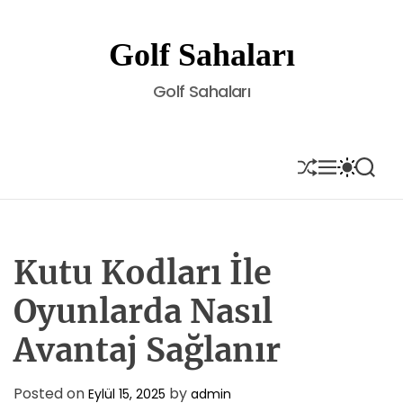
S
k
Golf Sahaları
i
p
Golf Sahaları
t
o
c
o
S
M
S
S
H
E
W
E
n
U
N
I
A
t
F
U
T
R
e
F
C
C
L
H
H
n
E
C
Kutu Kodları İle
t
O
L
Oyunlarda Nasıl
O
R
Avantaj Sağlanır
M
O
D
E
Posted on
by
Eylül 15, 2025
admin