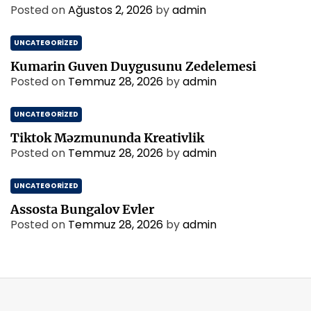
Posted on
Ağustos 2, 2026
by
admin
UNCATEGORIZED
Kumarin Guven Duygusunu Zedelemesi
Posted on
Temmuz 28, 2026
by
admin
UNCATEGORIZED
Tiktok Məzmununda Kreativlik
Posted on
Temmuz 28, 2026
by
admin
UNCATEGORIZED
Assosta Bungalov Evler
Posted on
Temmuz 28, 2026
by
admin