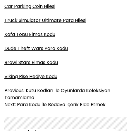
Car Parking Coin Hilesi
Truck Simulator Ultimate Para Hilesi
Kafa Topu Elmas Kodu
Dude Theft Wars Para Kodu
Brawl Stars Elmas Kodu
Viking Rise Hediye Kodu
Y
Previous:
Kutu Kodları İle Oyunlarda Koleksiyon
a
Tamamlama
z
Next:
Para Kodu İle Bedava İçerik Elde Etmek
ı
g
e