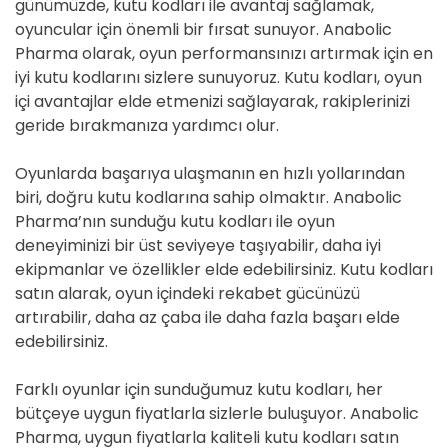
günümüzde, kutu kodları ile avantaj sağlamak,
oyuncular için önemli bir fırsat sunuyor. Anabolic
Pharma olarak, oyun performansınızı artırmak için en
iyi kutu kodlarını sizlere sunuyoruz. Kutu kodları, oyun
içi avantajlar elde etmenizi sağlayarak, rakiplerinizi
geride bırakmanıza yardımcı olur.
Oyunlarda başarıya ulaşmanın en hızlı yollarından
biri, doğru kutu kodlarına sahip olmaktır. Anabolic
Pharma’nın sunduğu kutu kodları ile oyun
deneyiminizi bir üst seviyeye taşıyabilir, daha iyi
ekipmanlar ve özellikler elde edebilirsiniz. Kutu kodları
satın alarak, oyun içindeki rekabet gücünüzü
artırabilir, daha az çaba ile daha fazla başarı elde
edebilirsiniz.
Farklı oyunlar için sunduğumuz kutu kodları, her
bütçeye uygun fiyatlarla sizlerle buluşuyor. Anabolic
Pharma, uygun fiyatlarla kaliteli kutu kodları satın