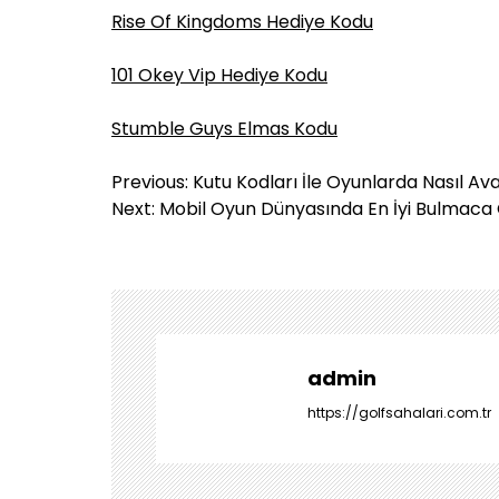
Rise Of Kingdoms Hediye Kodu
101 Okey Vip Hediye Kodu
Stumble Guys Elmas Kodu
Y
Previous:
Kutu Kodları İle Oyunlarda Nasıl Av
a
Next:
Mobil Oyun Dünyasında En İyi Bulmaca 
z
ı
g
e
z
i
admin
n
https://golfsahalari.com.tr
m
e
s