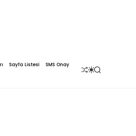
rı
Sayfa Listesi
SMS Onay
S
S
S
H
W
E
U
I
A
F
T
R
F
C
C
L
H
H
E
C
O
L
O
R
M
O