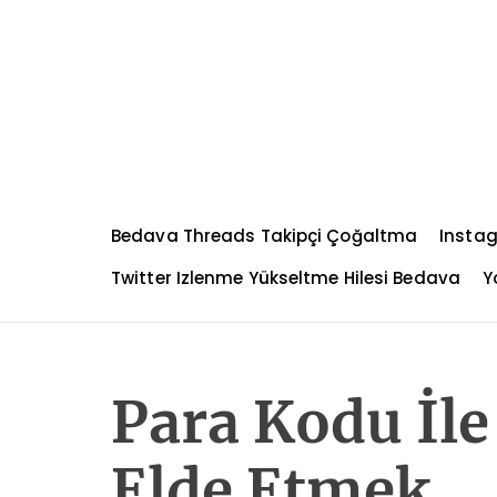
S
k
i
p
t
o
c
o
n
Bedava Threads Takipçi Çoğaltma
Instag
t
e
Twitter Izlenme Yükseltme Hilesi Bedava
Y
n
t
Para Kodu İle
Elde Etmek